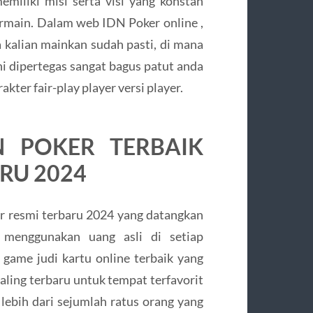
miliki misi serta visi yang konstan
main. Dalam web IDN Poker online ,
a kalian mainkan sudah pasti, di mana
ni dipertegas sangat bagus patut anda
ter fair-play player versi player.
N POKER TERBAIK
RU 2024
er resmi terbaru 2024 yang datangkan
 menggunakan uang asli di setiap
 game judi kartu online terbaik yang
aling terbaru untuk tempat terfavorit
 lebih dari sejumlah ratus orang yang