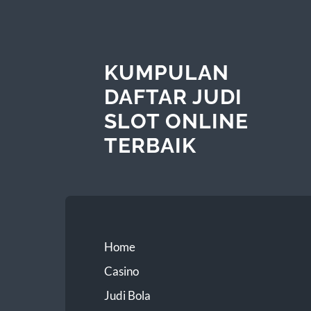
KUMPULAN
DAFTAR JUDI
SLOT ONLINE
TERBAIK
Home
Casino
Judi Bola