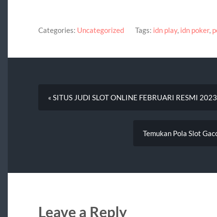
Categories:
Uncategorized
Tags:
idn play
,
idn poker
,
p
« SITUS JUDI SLOT ONLINE FEBRUARI RESMI 2
Temukan Pola Slot Gac
Leave a Reply