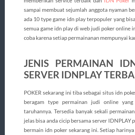
memberikan service terbaik dan
IDN Poker
me
sampai membuat sejumlah anggota nyaman ber
ada 10 type game idn play terpopuler yang bis
semua game idn play di web judi poker online i
coba karena setiap permainanan mempunyai karak
JENIS PERMAINAN ID
SERVER IDNPLAY TERBA
POKER sekarang ini tiba sebagai situs idn pok
beragam type permainan judi online yang
taruhannya. Tersedia banyak sekali permainan
jelas bisa anda cicip bersama server IDNPLAY p
bermain idn poker sekarang ini. Setiap harinya