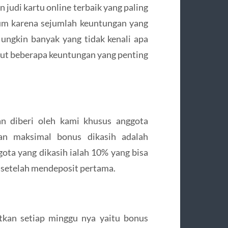
 judi kartu online terbaik yang paling
antum karena sejumlah keuntungan yang
ungkin banyak yang tidak kenali apa
ikut beberapa keuntungan yang penting
n diberi oleh kami khusus anggota
an maksimal bonus dikasih adalah
ota yang dikasih ialah 10% yang bisa
e setelah mendeposit pertama.
tkan setiap minggu nya yaitu bonus