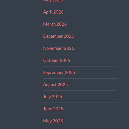
April 2026
March 2026
December 2025
November 2025
October 2025
September 2025
August 2025
July 2025
June 2025
May 2025