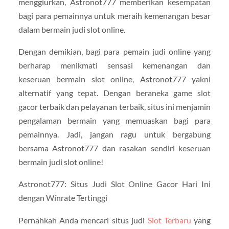
menggiurkan, Astronot777 memberikan kesempatan
bagi para pemainnya untuk meraih kemenangan besar
dalam bermain judi slot online.
Dengan demikian, bagi para pemain judi online yang
berharap menikmati sensasi kemenangan dan
keseruan bermain slot online, Astronot777 yakni
alternatif yang tepat. Dengan beraneka game slot
gacor terbaik dan pelayanan terbaik, situs ini menjamin
pengalaman bermain yang memuaskan bagi para
pemainnya. Jadi, jangan ragu untuk bergabung
bersama Astronot777 dan rasakan sendiri keseruan
bermain judi slot online!
Astronot777: Situs Judi Slot Online Gacor Hari Ini
dengan Winrate Tertinggi
Pernahkah Anda mencari situs judi
Slot Terbaru
yang