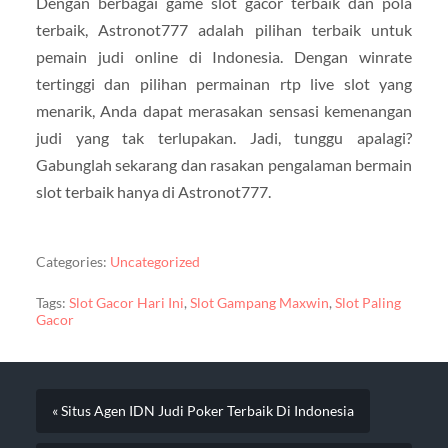
Dengan berbagai game slot gacor terbaik dan pola
terbaik, Astronot777 adalah pilihan terbaik untuk
pemain judi online di Indonesia. Dengan winrate
tertinggi dan pilihan permainan rtp live slot yang
menarik, Anda dapat merasakan sensasi kemenangan
judi yang tak terlupakan. Jadi, tunggu apalagi?
Gabunglah sekarang dan rasakan pengalaman bermain
slot terbaik hanya di Astronot777.
Categories:
Uncategorized
Tags:
Slot Gacor Hari Ini
,
Slot Gampang Maxwin
,
Slot Paling
Gacor
« Situs Agen IDN Judi Poker Terbaik Di Indonesia