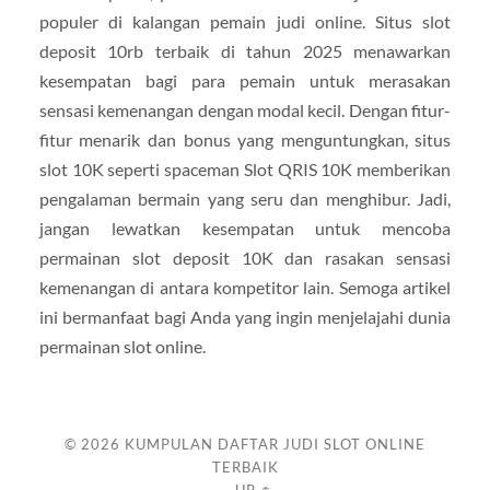
populer di kalangan pemain judi online. Situs slot
deposit 10rb terbaik di tahun 2025 menawarkan
kesempatan bagi para pemain untuk merasakan
sensasi kemenangan dengan modal kecil. Dengan fitur-
fitur menarik dan bonus yang menguntungkan, situs
slot 10K seperti spaceman Slot QRIS 10K memberikan
pengalaman bermain yang seru dan menghibur. Jadi,
jangan lewatkan kesempatan untuk mencoba
permainan slot deposit 10K dan rasakan sensasi
kemenangan di antara kompetitor lain. Semoga artikel
ini bermanfaat bagi Anda yang ingin menjelajahi dunia
permainan slot online.
© 2026
KUMPULAN DAFTAR JUDI SLOT ONLINE
TERBAIK
—
UP ↑