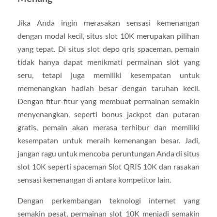
Jika Anda ingin merasakan sensasi kemenangan
dengan modal kecil, situs slot 10K merupakan pilihan
yang tepat. Di situs slot depo qris spaceman, pemain
tidak hanya dapat menikmati permainan slot yang
seru, tetapi juga memiliki kesempatan untuk
memenangkan hadiah besar dengan taruhan kecil.
Dengan fitur-fitur yang membuat permainan semakin
menyenangkan, seperti bonus jackpot dan putaran
gratis, pemain akan merasa terhibur dan memiliki
kesempatan untuk meraih kemenangan besar. Jadi,
jangan ragu untuk mencoba peruntungan Anda di situs
slot 10K seperti spaceman Slot QRIS 10K dan rasakan
sensasi kemenangan di antara kompetitor lain.
Dengan perkembangan teknologi internet yang
semakin pesat, permainan slot 10K menjadi semakin