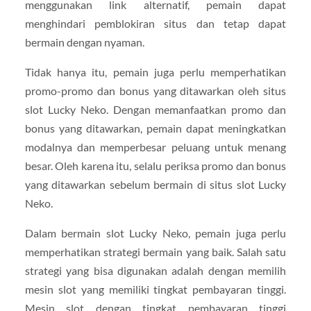
menggunakan link alternatif, pemain dapat
menghindari pemblokiran situs dan tetap dapat
bermain dengan nyaman.
Tidak hanya itu, pemain juga perlu memperhatikan
promo-promo dan bonus yang ditawarkan oleh situs
slot Lucky Neko. Dengan memanfaatkan promo dan
bonus yang ditawarkan, pemain dapat meningkatkan
modalnya dan memperbesar peluang untuk menang
besar. Oleh karena itu, selalu periksa promo dan bonus
yang ditawarkan sebelum bermain di situs slot Lucky
Neko.
Dalam bermain slot Lucky Neko, pemain juga perlu
memperhatikan strategi bermain yang baik. Salah satu
strategi yang bisa digunakan adalah dengan memilih
mesin slot yang memiliki tingkat pembayaran tinggi.
Mesin slot dengan tingkat pembayaran tinggi