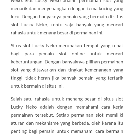
Neko. Slot Lucky Neko adalah permainan slot yang
menarik dan menyenangkan dengan tema kucing yang
lucu. Dengan banyaknya pemain yang bermain di situs
slot Lucky Neko, tentu saja banyak yang mencari
rahasia untuk menang besar di permainan ini.
Situs slot Lucky Neko merupakan tempat yang tepat
bagi para pemain slot online untuk mencari
keberuntungan. Dengan banyaknya pilihan permainan
slot yang ditawarkan dan tingkat kemenangan yang
tinggi, tidak heran jika banyak pemain yang tertarik
untuk bermain di situs ini.
Salah satu rahasia untuk menang besar di situs slot
Lucky Neko adalah dengan memahami cara kerja
permainan tersebut. Setiap permainan slot memiliki
aturan dan mekanisme yang berbeda, oleh karena itu
penting bagi pemain untuk memahami cara bermain