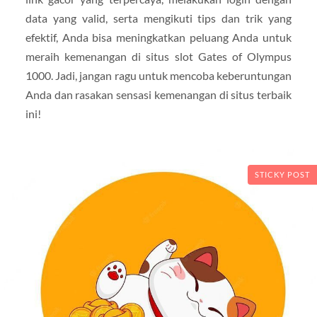
data yang valid, serta mengikuti tips dan trik yang
efektif, Anda bisa meningkatkan peluang Anda untuk
meraih kemenangan di situs slot Gates of Olympus
1000. Jadi, jangan ragu untuk mencoba keberuntungan
Anda dan rasakan sensasi kemenangan di situs terbaik
ini!
STICKY POST