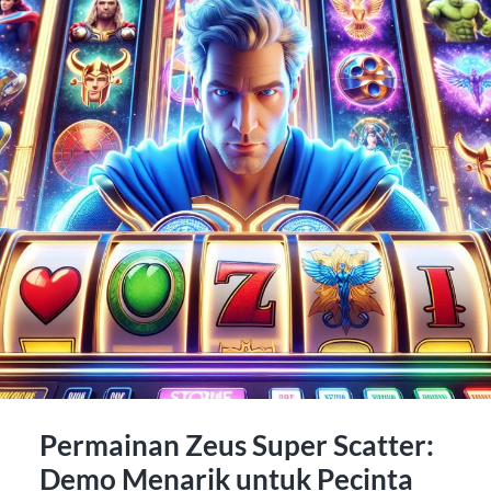
Permainan Zeus Super Scatter:
Demo Menarik untuk Pecinta