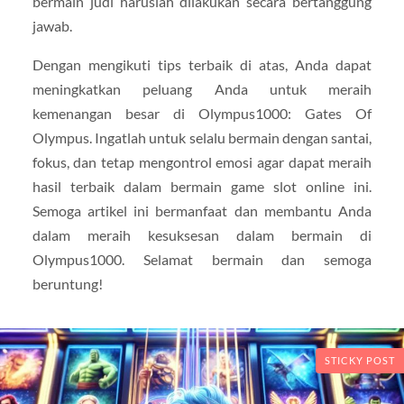
bermain judi haruslah dilakukan secara bertanggung
jawab.
Dengan mengikuti tips terbaik di atas, Anda dapat
meningkatkan peluang Anda untuk meraih
kemenangan besar di Olympus1000: Gates Of
Olympus. Ingatlah untuk selalu bermain dengan santai,
fokus, dan tetap mengontrol emosi agar dapat meraih
hasil terbaik dalam bermain game slot online ini.
Semoga artikel ini bermanfaat dan membantu Anda
dalam meraih kesuksesan dalam bermain di
Olympus1000. Selamat bermain dan semoga
beruntung!
STICKY POST