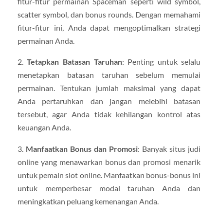
fitur-fitur permainan Spaceman seperti wild symbol,
scatter symbol, dan bonus rounds. Dengan memahami
fitur-fitur ini, Anda dapat mengoptimalkan strategi
permainan Anda.
2.
Tetapkan Batasan Taruhan
: Penting untuk selalu
menetapkan batasan taruhan sebelum memulai
permainan. Tentukan jumlah maksimal yang dapat
Anda pertaruhkan dan jangan melebihi batasan
tersebut, agar Anda tidak kehilangan kontrol atas
keuangan Anda.
3.
Manfaatkan Bonus dan Promosi
: Banyak situs judi
online yang menawarkan bonus dan promosi menarik
untuk pemain slot online. Manfaatkan bonus-bonus ini
untuk memperbesar modal taruhan Anda dan
meningkatkan peluang kemenangan Anda.