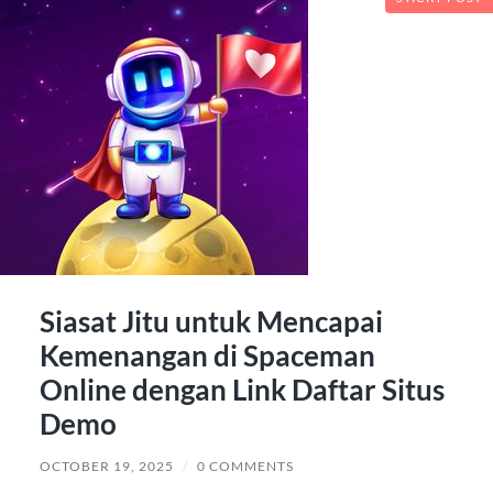
Siasat Jitu untuk Mencapai
Kemenangan di Spaceman
Online dengan Link Daftar Situs
Demo
OCTOBER 19, 2025
/
0 COMMENTS