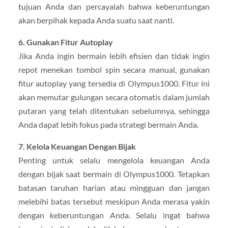
tujuan Anda dan percayalah bahwa keberuntungan
akan berpihak kepada Anda suatu saat nanti.
6. Gunakan Fitur Autoplay
Jika Anda ingin bermain lebih efisien dan tidak ingin
repot menekan tombol spin secara manual, gunakan
fitur autoplay yang tersedia di Olympus1000. Fitur ini
akan memutar gulungan secara otomatis dalam jumlah
putaran yang telah ditentukan sebelumnya, sehingga
Anda dapat lebih fokus pada strategi bermain Anda.
7. Kelola Keuangan Dengan Bijak
Penting untuk selalu mengelola keuangan Anda
dengan bijak saat bermain di Olympus1000. Tetapkan
batasan taruhan harian atau mingguan dan jangan
melebihi batas tersebut meskipun Anda merasa yakin
dengan keberuntungan Anda. Selalu ingat bahwa