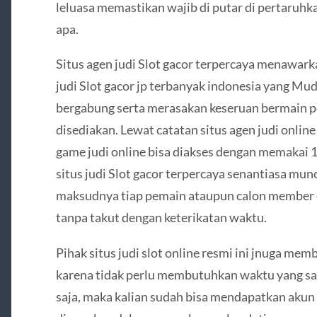
leluasa memastikan wajib di putar di pertaruhk
apa.
Situs agen judi Slot gacor terpercaya menawark
judi Slot gacor jp terbanyak indonesia yang Mu
bergabung serta merasakan keseruan bermain pe
disediakan. Lewat catatan situs agen judi online
game judi online bisa diakses dengan memakai 1
situs judi Slot gacor terpercaya senantiasa mun
maksudnya tiap pemain ataupun calon member 
tanpa takut dengan keterikatan waktu.
Pihak situs judi slot online resmi ini jnuga me
karena tidak perlu membutuhkan waktu yang sa
saja, maka kalian sudah bisa mendapatkan akun 