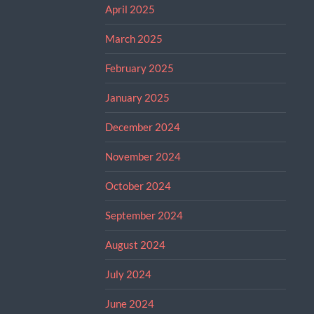
April 2025
March 2025
February 2025
January 2025
December 2024
November 2024
October 2024
September 2024
August 2024
July 2024
June 2024