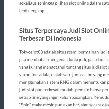
sekaligus sehingga pilihan slot online dalam sat
lebih lengkap.
Situs Terpercaya Judi Slot Onl
Terbesar Di Indonesia
Tokyoslot88 adalah situs resmi permainan judi s
jika membahas mengenai dunia judi, pasti tidak 
yang kurang mengetahui tentang situs judi slot o
via online, adalah salah satu judi casino yang 
menggunakan sistem RNG dalam menentukan 
judi slot pun terkesan mudah, pemain hanya pe
setiap line yang ingin kalian pasangkan. Kemu
“Spin”, maka mesin pun akan berjalan secara ot