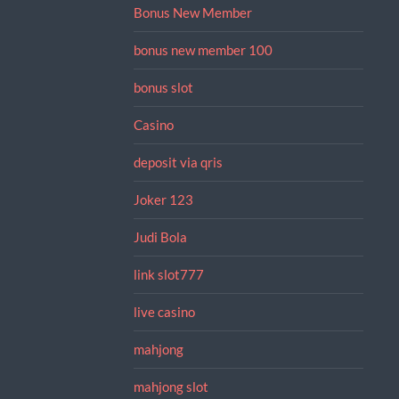
Bonus New Member
bonus new member 100
bonus slot
Casino
deposit via qris
Joker 123
Judi Bola
link slot777
live casino
mahjong
mahjong slot