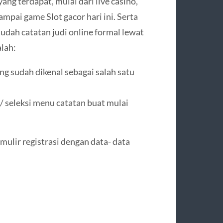
ng terdapat, mulai dari live casino,
sampai game Slot gacor hari ini. Serta
udah catatan judi online formal lewat
alah:
ng sudah dikenal sebagai salah satu
ik/ seleksi menu catatan buat mulai
mulir registrasi dengan data- data