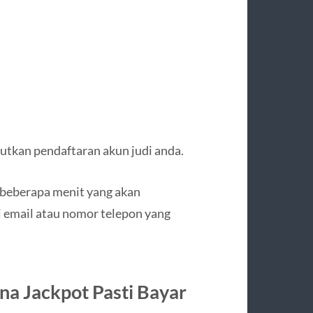
tkan pendaftaran akun judi anda.
m beberapa menit yang akan
 email atau nomor telepon yang
ena Jackpot Pasti Bayar