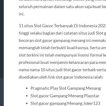
seluruh permainan dalam satu akun saja buat be
ini.
11 situs Slot Gacor Terbanyak Di Indonesia 2023,
tinggi selaku bagian dari catatan situs judi Slot
bocoran slot gacor gampang menang ini memakai 
memanglah telah terbukti kualitasnya. Serta
slot terkini ini telah mempunyai lisensi formal k
profesional buat menjamin kelancaran para me
nama nama 10 situs judi Slot gacor terbaik ser
disediakan oleh link slot gacor Indonesia ialah:
Pragmatic Play Slot Gampang Menang
Slot gacor Gampang Menang Playstar
Slot gacor gampang Menang Joker123