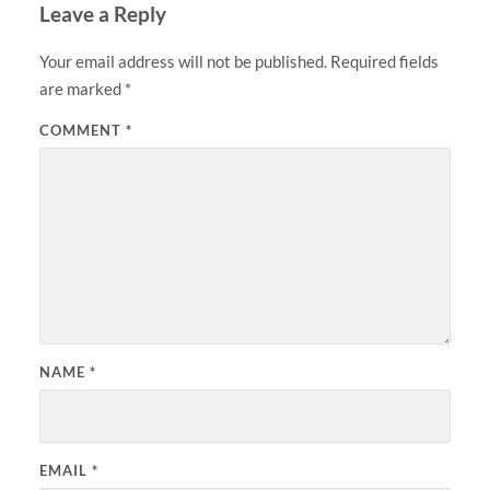
Leave a Reply
Your email address will not be published.
Required fields
are marked
*
COMMENT
*
NAME
*
EMAIL
*