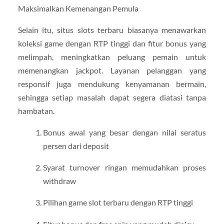
Maksimalkan Kemenangan Pemula
Selain itu, situs slots terbaru biasanya menawarkan
koleksi game dengan RTP tinggi dan fitur bonus yang
melimpah, meningkatkan peluang pemain untuk
memenangkan jackpot. Layanan pelanggan yang
responsif juga mendukung kenyamanan bermain,
sehingga setiap masalah dapat segera diatasi tanpa
hambatan.
Bonus awal yang besar dengan nilai seratus
persen dari deposit
Syarat turnover ringan memudahkan proses
withdraw
Pilihan game slot terbaru dengan RTP tinggi