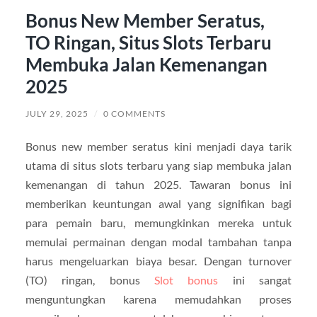
Bonus New Member Seratus,
TO Ringan, Situs Slots Terbaru
Membuka Jalan Kemenangan
2025
JULY 29, 2025
/
0 COMMENTS
Bonus new member seratus kini menjadi daya tarik
utama di situs slots terbaru yang siap membuka jalan
kemenangan di tahun 2025. Tawaran bonus ini
memberikan keuntungan awal yang signifikan bagi
para pemain baru, memungkinkan mereka untuk
memulai permainan dengan modal tambahan tanpa
harus mengeluarkan biaya besar. Dengan turnover
(TO) ringan, bonus
Slot bonus
ini sangat
menguntungkan karena memudahkan proses