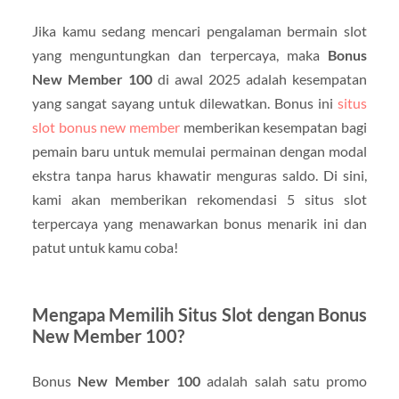
Jika kamu sedang mencari pengalaman bermain slot
yang menguntungkan dan terpercaya, maka
Bonus
New Member 100
di awal 2025 adalah kesempatan
yang sangat sayang untuk dilewatkan. Bonus ini
situs
slot bonus new member
memberikan kesempatan bagi
pemain baru untuk memulai permainan dengan modal
ekstra tanpa harus khawatir menguras saldo. Di sini,
kami akan memberikan rekomendasi 5 situs slot
terpercaya yang menawarkan bonus menarik ini dan
patut untuk kamu coba!
Mengapa Memilih Situs Slot dengan Bonus
New Member 100?
Bonus
New Member 100
adalah salah satu promo