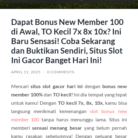
Dapat Bonus New Member 100
di Awal, TO Kecil 7x 8x 10x? Ini
Baru Sensasi! Coba Sekarang
dan Buktikan Sendiri, Situs Slot
Ini Gacor Banget Hari Ini!
APRIL 11, 2025
/
0 COMMENTS
Mencari
situs slot gacor hari ini
dengan
bonus new
member 100%
dan
TO kecil
? Ini dia tempat yang tepat
untuk kamu! Dengan
TO kecil 7x, 8x, 10x
, kamu bisa
langsung menikmati kemenangan
slot bonus new
member 100
tanpa harus menunggu lama. Situs ini
memberi
sensasi menang besar
yang belum pernah
kamu rasakan sebelumnya! Dengan peluang besar