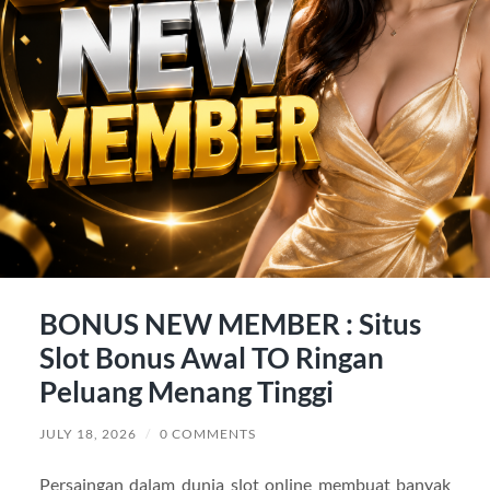
BONUS NEW MEMBER : Situs
Slot Bonus Awal TO Ringan
Peluang Menang Tinggi
JULY 18, 2026
/
0 COMMENTS
Persaingan dalam dunia slot online membuat banyak