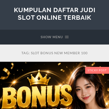
KUMPULAN DAFTAR JUDI
SLOT ONLINE TERBAIK
SHOW MENU
TAG:
SLOT BONUS NEW MEMBER 100
STICKY POST