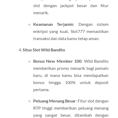
slot dengan jackpot besar dan fitur
menarik.
Keamanan Terjamin
: Dengan sistem
enkripsi yang kuat, Slot777 memastikan
transaksi dan data kamu tetap aman.
Situs Slot Wild Bandito
Bonus New Member 100
: Wild Bandito
memberikan promo menarik bagi pemain
baru, di mana kamu bisa mendapatkan
bonus hingga 100% untuk deposit
pertama.
Peluang Menang Besar
: Fitur slot dengan
RTP tinggi memberikan peluang menang
yang sangat besar, ditambah dengan