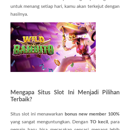
untuk menang setiap hari, kamu akan terkejut dengan
hasilnya.
Mengapa Situs Slot Ini Menjadi Pilihan
Terbaik?
Situs slot ini menawarkan
bonus new member 100%
yang sangat menguntungkan. Dengan
TO kecil
, para
pemain baru bisa merasakan sensasi menang lebih