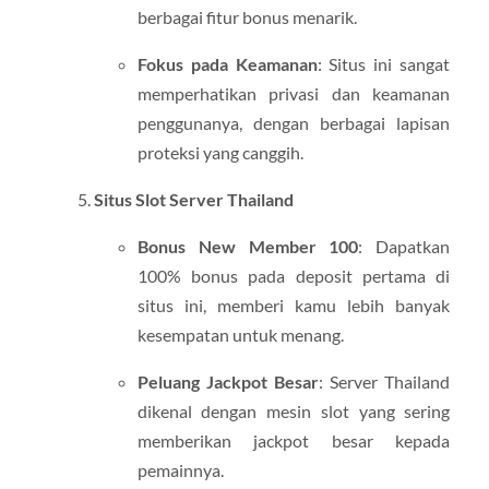
berbagai fitur bonus menarik.
Fokus pada Keamanan
: Situs ini sangat
memperhatikan privasi dan keamanan
penggunanya, dengan berbagai lapisan
proteksi yang canggih.
Situs Slot Server Thailand
Bonus New Member 100
: Dapatkan
100% bonus pada deposit pertama di
situs ini, memberi kamu lebih banyak
kesempatan untuk menang.
Peluang Jackpot Besar
: Server Thailand
dikenal dengan mesin slot yang sering
memberikan jackpot besar kepada
pemainnya.