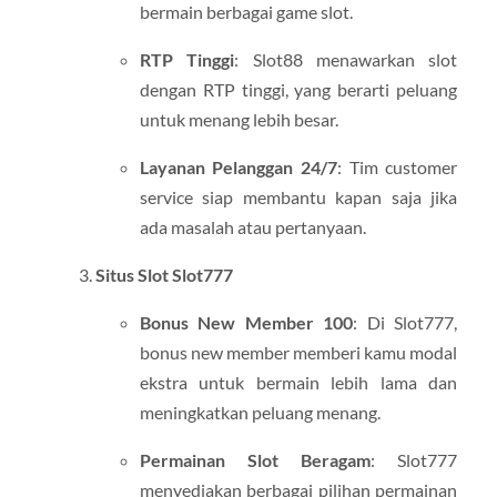
bermain berbagai game slot.
RTP Tinggi
: Slot88 menawarkan slot
dengan RTP tinggi, yang berarti peluang
untuk menang lebih besar.
Layanan Pelanggan 24/7
: Tim customer
service siap membantu kapan saja jika
ada masalah atau pertanyaan.
Situs Slot Slot777
Bonus New Member 100
: Di Slot777,
bonus new member memberi kamu modal
ekstra untuk bermain lebih lama dan
meningkatkan peluang menang.
Permainan Slot Beragam
: Slot777
menyediakan berbagai pilihan permainan