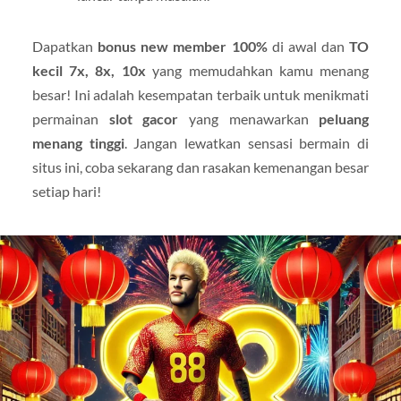
Dapatkan
bonus new member 100%
di awal dan
TO
kecil 7x, 8x, 10x
yang memudahkan kamu menang
besar! Ini adalah kesempatan terbaik untuk menikmati
permainan
slot gacor
yang menawarkan
peluang
menang tinggi
. Jangan lewatkan sensasi bermain di
situs ini, coba sekarang dan rasakan kemenangan besar
setiap hari!