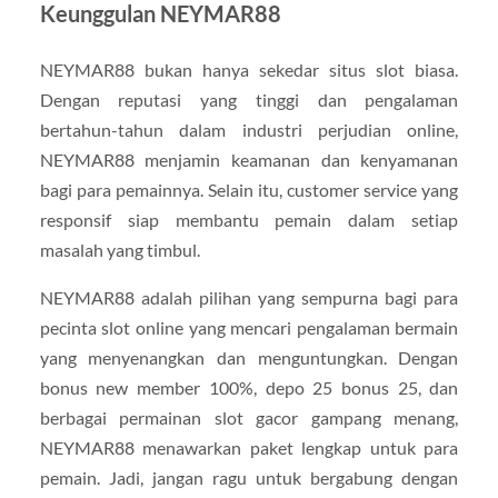
Keunggulan NEYMAR88
NEYMAR88 bukan hanya sekedar situs slot biasa.
Dengan reputasi yang tinggi dan pengalaman
bertahun-tahun dalam industri perjudian online,
NEYMAR88 menjamin keamanan dan kenyamanan
bagi para pemainnya. Selain itu, customer service yang
responsif siap membantu pemain dalam setiap
masalah yang timbul.
NEYMAR88 adalah pilihan yang sempurna bagi para
pecinta slot online yang mencari pengalaman bermain
yang menyenangkan dan menguntungkan. Dengan
bonus new member 100%, depo 25 bonus 25, dan
berbagai permainan slot gacor gampang menang,
NEYMAR88 menawarkan paket lengkap untuk para
pemain. Jadi, jangan ragu untuk bergabung dengan