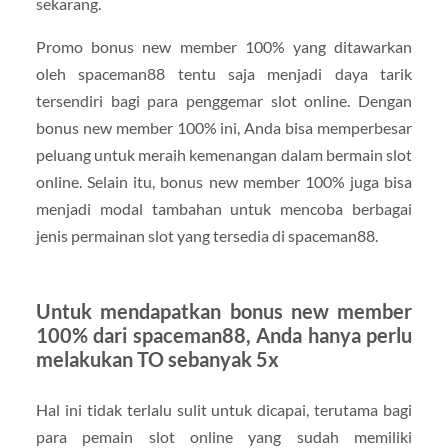
sekarang.
Promo bonus new member 100% yang ditawarkan
oleh spaceman88 tentu saja menjadi daya tarik
tersendiri bagi para penggemar slot online. Dengan
bonus new member 100% ini, Anda bisa memperbesar
peluang untuk meraih kemenangan dalam bermain slot
online. Selain itu, bonus new member 100% juga bisa
menjadi modal tambahan untuk mencoba berbagai
jenis permainan slot yang tersedia di spaceman88.
Untuk mendapatkan bonus new member
100% dari spaceman88, Anda hanya perlu
melakukan TO sebanyak 5x
Hal ini tidak terlalu sulit untuk dicapai, terutama bagi
para pemain slot online yang sudah memiliki