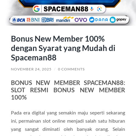
Bonus New Member 100%
dengan Syarat yang Mudah di
Spaceman88
NOVEMBER 24, 2025
/
0 COMMENTS
BONUS NEW MEMBER SPACEMAN88:
SLOT RESMI BONUS NEW MEMBER
100%
Pada era digital yang semakin maju seperti sekarang
ini, permainan slot online menjadi salah satu hiburan
yang sangat diminati oleh banyak orang. Selain