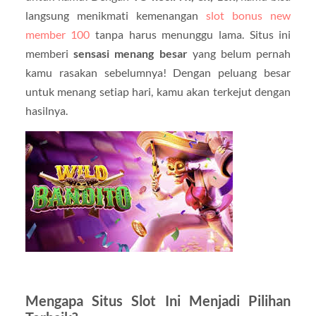
langsung menikmati kemenangan
slot bonus new
member 100
tanpa harus menunggu lama. Situs ini
memberi
sensasi menang besar
yang belum pernah
kamu rasakan sebelumnya! Dengan peluang besar
untuk menang setiap hari, kamu akan terkejut dengan
hasilnya.
Mengapa Situs Slot Ini Menjadi Pilihan