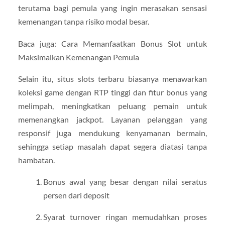
terutama bagi pemula yang ingin merasakan sensasi
kemenangan tanpa risiko modal besar.
Baca juga: Cara Memanfaatkan Bonus Slot untuk
Maksimalkan Kemenangan Pemula
Selain itu, situs slots terbaru biasanya menawarkan
koleksi game dengan RTP tinggi dan fitur bonus yang
melimpah, meningkatkan peluang pemain untuk
memenangkan jackpot. Layanan pelanggan yang
responsif juga mendukung kenyamanan bermain,
sehingga setiap masalah dapat segera diatasi tanpa
hambatan.
Bonus awal yang besar dengan nilai seratus
persen dari deposit
Syarat turnover ringan memudahkan proses