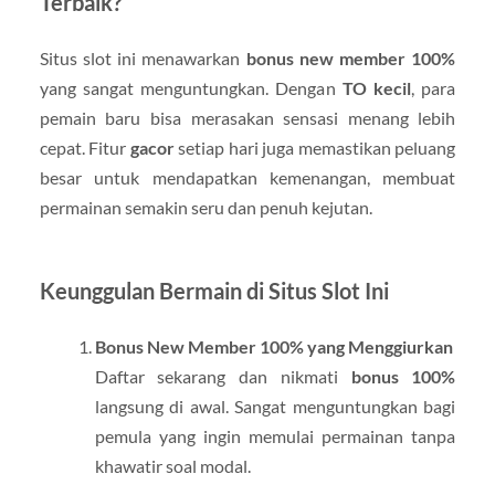
Terbaik?
Situs slot ini menawarkan
bonus new member 100%
yang sangat menguntungkan. Dengan
TO kecil
, para
pemain baru bisa merasakan sensasi menang lebih
cepat. Fitur
gacor
setiap hari juga memastikan peluang
besar untuk mendapatkan kemenangan, membuat
permainan semakin seru dan penuh kejutan.
Keunggulan Bermain di Situs Slot Ini
Bonus New Member 100% yang Menggiurkan
Daftar sekarang dan nikmati
bonus 100%
langsung di awal. Sangat menguntungkan bagi
pemula yang ingin memulai permainan tanpa
khawatir soal modal.