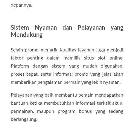
depannya.
Sistem Nyaman dan Pelayanan yang
Mendukung
Selain promo menarik, kualitas layanan juga menjadi
faktor penting dalam memilih situs slot online.
Platform dengan sistem yang mudah digunakan,
proses cepat, serta informasi promo yang jelas akan
memberikan pengalaman bermain yang lebih nyaman.
Pelayanan yang baik membantu pemain mendapatkan
bantuan ketika membutuhkan informasi terkait akun,
permainan, maupun program bonus yang sedang
berlangsung.