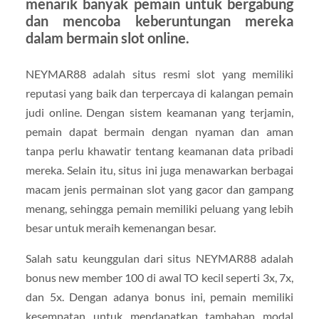
menarik banyak pemain untuk bergabung
dan mencoba keberuntungan mereka
dalam bermain slot online.
NEYMAR88 adalah situs resmi slot yang memiliki
reputasi yang baik dan terpercaya di kalangan pemain
judi online. Dengan sistem keamanan yang terjamin,
pemain dapat bermain dengan nyaman dan aman
tanpa perlu khawatir tentang keamanan data pribadi
mereka. Selain itu, situs ini juga menawarkan berbagai
macam jenis permainan slot yang gacor dan gampang
menang, sehingga pemain memiliki peluang yang lebih
besar untuk meraih kemenangan besar.
Salah satu keunggulan dari situs NEYMAR88 adalah
bonus new member 100 di awal TO kecil seperti 3x, 7x,
dan 5x. Dengan adanya bonus ini, pemain memiliki
kesempatan untuk mendapatkan tambahan modal