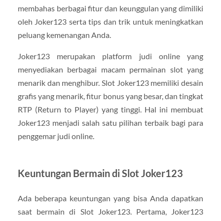
membahas berbagai fitur dan keunggulan yang dimiliki
oleh Joker123 serta tips dan trik untuk meningkatkan
peluang kemenangan Anda.
Joker123 merupakan platform judi online yang
menyediakan berbagai macam permainan slot yang
menarik dan menghibur. Slot Joker123 memiliki desain
grafis yang menarik, fitur bonus yang besar, dan tingkat
RTP (Return to Player) yang tinggi. Hal ini membuat
Joker123 menjadi salah satu pilihan terbaik bagi para
penggemar judi online.
Keuntungan Bermain di Slot Joker123
Ada beberapa keuntungan yang bisa Anda dapatkan
saat bermain di Slot Joker123. Pertama, Joker123