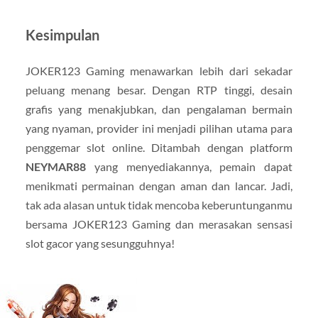
Kesimpulan
JOKER123 Gaming menawarkan lebih dari sekadar
peluang menang besar. Dengan RTP tinggi, desain
grafis yang menakjubkan, dan pengalaman bermain
yang nyaman, provider ini menjadi pilihan utama para
penggemar slot online. Ditambah dengan platform
NEYMAR88
yang menyediakannya, pemain dapat
menikmati permainan dengan aman dan lancar. Jadi,
tak ada alasan untuk tidak mencoba keberuntunganmu
bersama JOKER123 Gaming dan merasakan sensasi
slot gacor yang sesungguhnya!