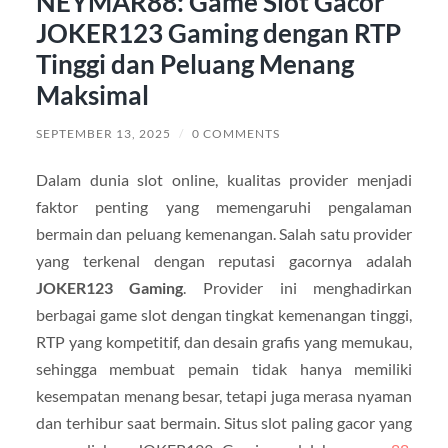
NEYMAR88: Game Slot Gacor
JOKER123 Gaming dengan RTP
Tinggi dan Peluang Menang
Maksimal
SEPTEMBER 13, 2025
/
0 COMMENTS
Dalam dunia slot online, kualitas provider menjadi
faktor penting yang memengaruhi pengalaman
bermain dan peluang kemenangan. Salah satu provider
yang terkenal dengan reputasi gacornya adalah
JOKER123 Gaming
. Provider ini menghadirkan
berbagai game slot dengan tingkat kemenangan tinggi,
RTP yang kompetitif, dan desain grafis yang memukau,
sehingga membuat pemain tidak hanya memiliki
kesempatan menang besar, tetapi juga merasa nyaman
dan terhibur saat bermain. Situs slot paling gacor yang