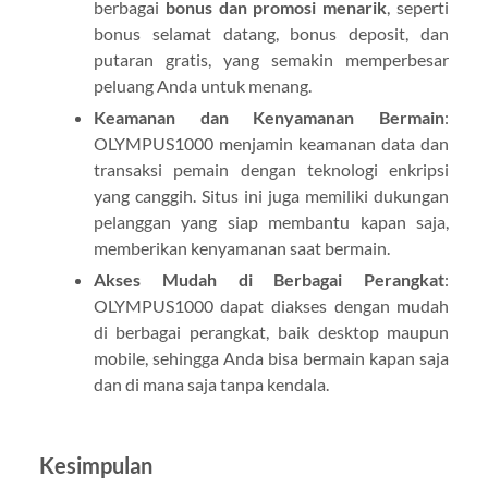
berbagai
bonus dan promosi menarik
, seperti
bonus selamat datang, bonus deposit, dan
putaran gratis, yang semakin memperbesar
peluang Anda untuk menang.
Keamanan dan Kenyamanan Bermain
:
OLYMPUS1000 menjamin keamanan data dan
transaksi pemain dengan teknologi enkripsi
yang canggih. Situs ini juga memiliki dukungan
pelanggan yang siap membantu kapan saja,
memberikan kenyamanan saat bermain.
Akses Mudah di Berbagai Perangkat
:
OLYMPUS1000 dapat diakses dengan mudah
di berbagai perangkat, baik desktop maupun
mobile, sehingga Anda bisa bermain kapan saja
dan di mana saja tanpa kendala.
Kesimpulan