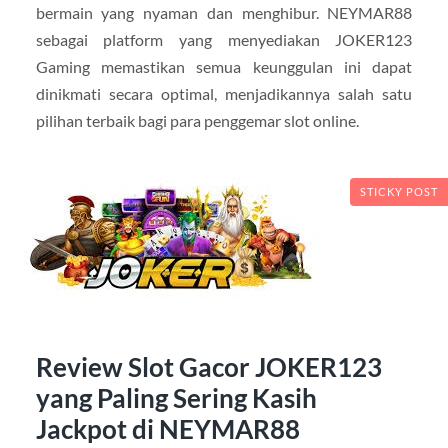
bermain yang nyaman dan menghibur. NEYMAR88
sebagai platform yang menyediakan JOKER123
Gaming memastikan semua keunggulan ini dapat
dinikmati secara optimal, menjadikannya salah satu
pilihan terbaik bagi para penggemar slot online.
STICKY POST
Review Slot Gacor JOKER123
yang Paling Sering Kasih
Jackpot di NEYMAR88