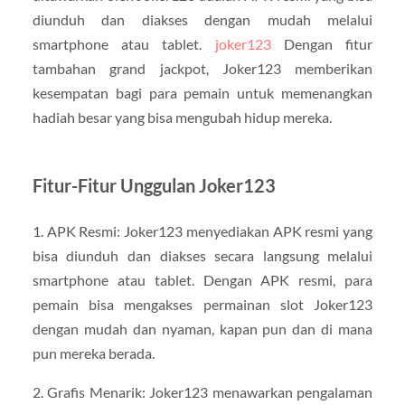
diunduh dan diakses dengan mudah melalui
smartphone atau tablet.
joker123
Dengan fitur
tambahan grand jackpot, Joker123 memberikan
kesempatan bagi para pemain untuk memenangkan
hadiah besar yang bisa mengubah hidup mereka.
Fitur-Fitur Unggulan Joker123
1. APK Resmi: Joker123 menyediakan APK resmi yang
bisa diunduh dan diakses secara langsung melalui
smartphone atau tablet. Dengan APK resmi, para
pemain bisa mengakses permainan slot Joker123
dengan mudah dan nyaman, kapan pun dan di mana
pun mereka berada.
2. Grafis Menarik: Joker123 menawarkan pengalaman