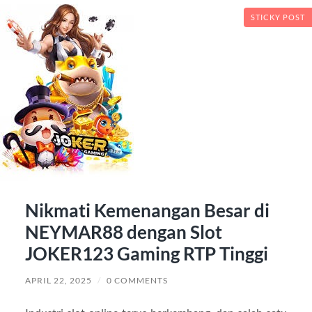
STICKY POST
Nikmati Kemenangan Besar di
NEYMAR88 dengan Slot
JOKER123 Gaming RTP Tinggi
APRIL 22, 2025
/
0 COMMENTS