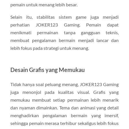
pemain untuk menang lebih besar.
Selain itu, stabilitas sistem game juga menjadi
perhatian JOKER123 Gaming. Pemain dapat
menikmati permainan tanpa gangguan teknis,
membuat pengalaman bermain menjadi lancar dan
lebih fokus pada strategi untuk menang.
Desain Grafis yang Memukau
Tidak hanya soal peluang menang, JOKER123 Gaming
juga menonjol pada kualitas visual. Grafis yang
memukau membuat setiap permainan lebih menarik
dan nyaman dimainkan. Tema dan animasi yang detail
menghadirkan pengalaman bermain yang imersif,
sehingga pemain merasa terhibur sekaligus lebih fokus