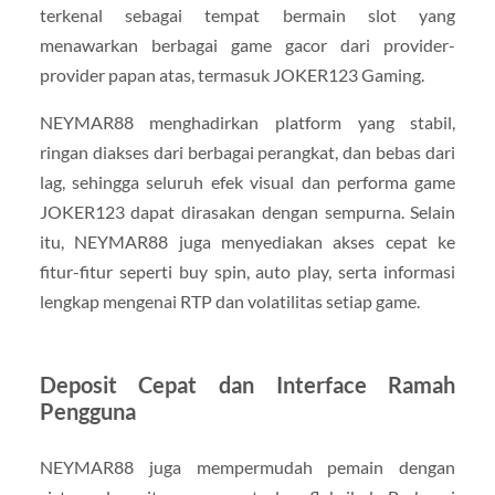
terkenal sebagai tempat bermain slot yang
menawarkan berbagai game gacor dari provider-
provider papan atas, termasuk JOKER123 Gaming.
NEYMAR88 menghadirkan platform yang stabil,
ringan diakses dari berbagai perangkat, dan bebas dari
lag, sehingga seluruh efek visual dan performa game
JOKER123 dapat dirasakan dengan sempurna. Selain
itu, NEYMAR88 juga menyediakan akses cepat ke
fitur-fitur seperti buy spin, auto play, serta informasi
lengkap mengenai RTP dan volatilitas setiap game.
Deposit Cepat dan Interface Ramah
Pengguna
NEYMAR88 juga mempermudah pemain dengan