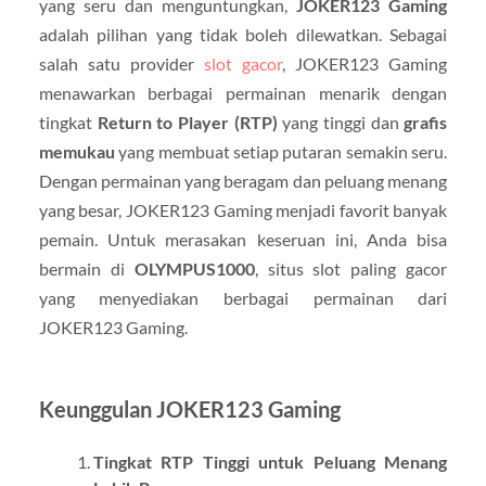
yang seru dan menguntungkan,
JOKER123 Gaming
adalah pilihan yang tidak boleh dilewatkan. Sebagai
salah satu provider
slot gacor
, JOKER123 Gaming
menawarkan berbagai permainan menarik dengan
tingkat
Return to Player (RTP)
yang tinggi dan
grafis
memukau
yang membuat setiap putaran semakin seru.
Dengan permainan yang beragam dan peluang menang
yang besar, JOKER123 Gaming menjadi favorit banyak
pemain. Untuk merasakan keseruan ini, Anda bisa
bermain di
OLYMPUS1000
, situs slot paling gacor
yang menyediakan berbagai permainan dari
JOKER123 Gaming.
Keunggulan JOKER123 Gaming
Tingkat RTP Tinggi untuk Peluang Menang