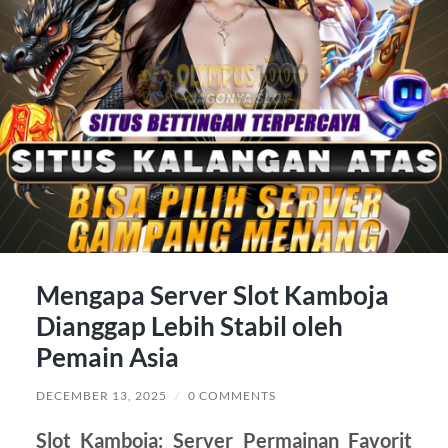
Mengapa Server Slot Kamboja
Dianggap Lebih Stabil oleh
Pemain Asia
DECEMBER 13, 2025
/
0 COMMENTS
Slot Kamboja: Server Permainan Favorit