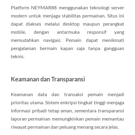
Platform NEYMAR88 menggunakan teknologi server
modern untuk menjaga stabilitas permainan. Situs ini
dapat diakses melalui desktop maupun perangkat
mobile, dengan antarmuka responsif yang
memudahkan navigasi. Pemain dapat menikmati
pengalaman bermain kapan saja tanpa gangguan
teknis.
Keamanan dan Transparansi
Keamanan data dan transaksi pemain menjadi
prioritas utama. Sistem enkripsi tingkat tinggi menjaga
informasi pribadi tetap aman, sementara transparansi
laporan permainan memungkinkan pemain memantau
riwayat permainan dan peluang menang secara jelas.