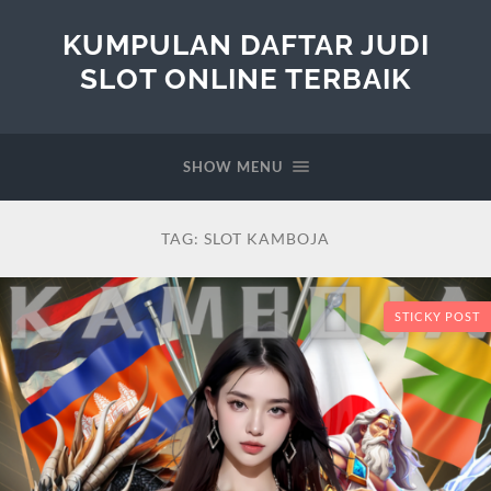
KUMPULAN DAFTAR JUDI
SLOT ONLINE TERBAIK
SHOW MENU
TAG:
SLOT KAMBOJA
STICKY POST