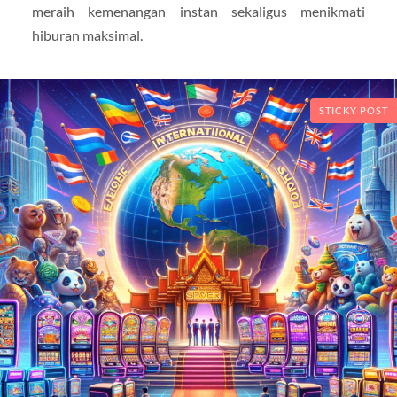
meraih kemenangan instan sekaligus menikmati
hiburan maksimal.
STICKY POST