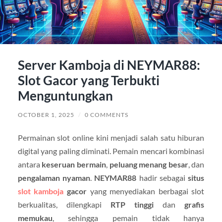
Server Kamboja di NEYMAR88:
Slot Gacor yang Terbukti
Menguntungkan
OCTOBER 1, 2025
/
0 COMMENTS
Permainan slot online kini menjadi salah satu hiburan
digital yang paling diminati. Pemain mencari kombinasi
antara
keseruan bermain
,
peluang menang besar
, dan
pengalaman nyaman
.
NEYMAR88
hadir sebagai
situs
slot kamboja
gacor
yang menyediakan berbagai slot
berkualitas, dilengkapi
RTP tinggi
dan
grafis
memukau
, sehingga pemain tidak hanya