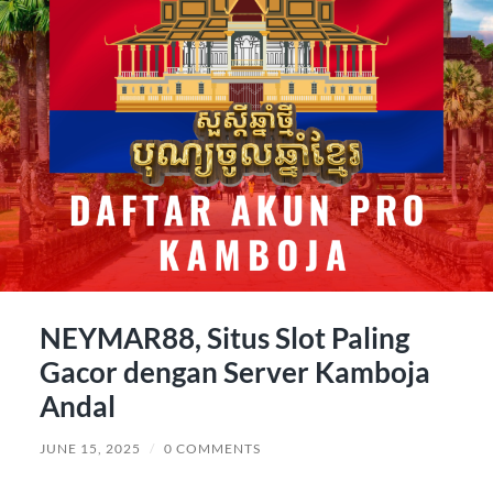
NEYMAR88, Situs Slot Paling
Gacor dengan Server Kamboja
Andal
JUNE 15, 2025
/
0 COMMENTS