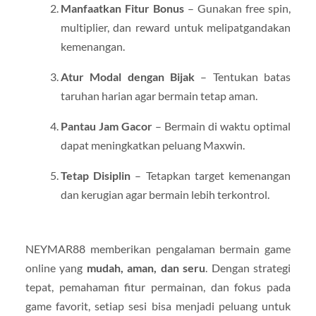
Manfaatkan Fitur Bonus
– Gunakan free spin,
multiplier, dan reward untuk melipatgandakan
kemenangan.
Atur Modal dengan Bijak
– Tentukan batas
taruhan harian agar bermain tetap aman.
Pantau Jam Gacor
– Bermain di waktu optimal
dapat meningkatkan peluang Maxwin.
Tetap Disiplin
– Tetapkan target kemenangan
dan kerugian agar bermain lebih terkontrol.
NEYMAR88 memberikan pengalaman bermain game
online yang
mudah, aman, dan seru
. Dengan strategi
tepat, pemahaman fitur permainan, dan fokus pada
game favorit, setiap sesi bisa menjadi peluang untuk