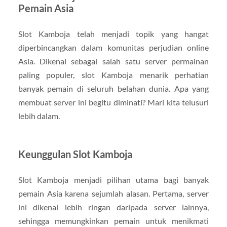
Pemain Asia
Slot Kamboja telah menjadi topik yang hangat
diperbincangkan dalam komunitas perjudian online
Asia. Dikenal sebagai salah satu server permainan
paling populer, slot Kamboja menarik perhatian
banyak pemain di seluruh belahan dunia. Apa yang
membuat server ini begitu diminati? Mari kita telusuri
lebih dalam.
Keunggulan Slot Kamboja
Slot Kamboja menjadi pilihan utama bagi banyak
pemain Asia karena sejumlah alasan. Pertama, server
ini dikenal lebih ringan daripada server lainnya,
sehingga memungkinkan pemain untuk menikmati