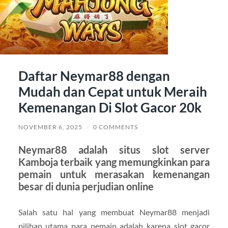
Daftar Neymar88 dengan
Mudah dan Cepat untuk Meraih
Kemenangan Di Slot Gacor 20k
NOVEMBER 6, 2025
/
0 COMMENTS
Neymar88 adalah situs slot server
Kamboja terbaik yang memungkinkan para
pemain untuk merasakan kemenangan
besar di dunia perjudian online
Salah satu hal yang membuat Neymar88 menjadi
pilihan utama para pemain adalah karena slot gacor