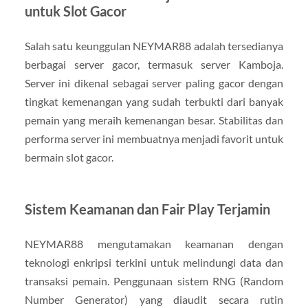
untuk Slot Gacor
Salah satu keunggulan NEYMAR88 adalah tersedianya
berbagai server gacor, termasuk server Kamboja.
Server ini dikenal sebagai server paling gacor dengan
tingkat kemenangan yang sudah terbukti dari banyak
pemain yang meraih kemenangan besar. Stabilitas dan
performa server ini membuatnya menjadi favorit untuk
bermain slot gacor.
Sistem Keamanan dan Fair Play Terjamin
NEYMAR88 mengutamakan keamanan dengan
teknologi enkripsi terkini untuk melindungi data dan
transaksi pemain. Penggunaan sistem RNG (Random
Number Generator) yang diaudit secara rutin