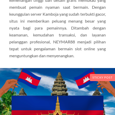
kemenangan tinggi dan desain grafis memukau yang
membuat pemain nyaman saat bermain. Dengan
keunggulan server Kamboja yang sudah terbukti gacor,
situs ini memberikan peluang menang besar yang
nyata bagi para pemainnya. Ditambah dengan
keamanan, kemudahan transaksi, dan layanan
pelanggan profesional, NEYMAR88 menjadi pilihan
tepat untuk pengalaman bermain slot online yang
menguntungkan dan menyenangkan.
STICKY POST