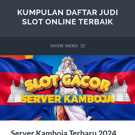
KUMPULAN DAFTAR JUDI
SLOT ONLINE TERBAIK
SHOW MENU
Server Kamboja Terbaru 2024