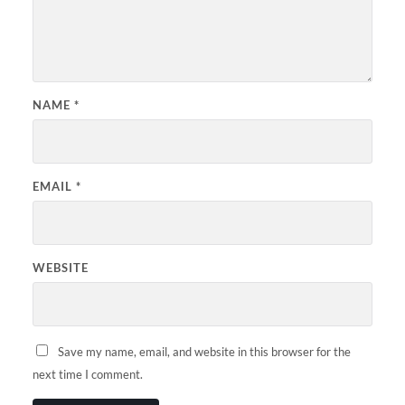
NAME
*
EMAIL
*
WEBSITE
Save my name, email, and website in this browser for the
next time I comment.