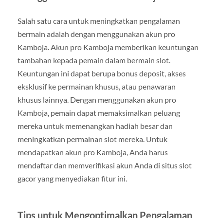
Salah satu cara untuk meningkatkan pengalaman
bermain adalah dengan menggunakan akun pro
Kamboja. Akun pro Kamboja memberikan keuntungan
tambahan kepada pemain dalam bermain slot.
Keuntungan ini dapat berupa bonus deposit, akses
eksklusif ke permainan khusus, atau penawaran
khusus lainnya. Dengan menggunakan akun pro
Kamboja, pemain dapat memaksimalkan peluang
mereka untuk memenangkan hadiah besar dan
meningkatkan permainan slot mereka. Untuk
mendapatkan akun pro Kamboja, Anda harus
mendaftar dan memverifikasi akun Anda di situs slot
gacor yang menyediakan fitur ini.
Tips untuk Mengoptimalkan Pengalaman