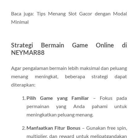
Baca juga: Tips Menang Slot Gacor dengan Modal
Minimal
Strategi Bermain Game Online di
NEYMAR88
Agar pengalaman bermain lebih maksimal dan peluang
menang meningkat, beberapa strategi dapat
diterapkan:
Pilih Game yang Familiar
– Fokus pada
permainan yang Anda pahami untuk
meningkatkan peluang menang.
Manfaatkan Fitur Bonus
– Gunakan free spin,
multiplier, dan reward untuk melipatgandakan