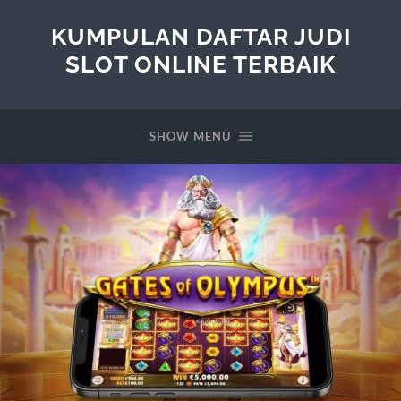
KUMPULAN DAFTAR JUDI
SLOT ONLINE TERBAIK
SHOW MENU