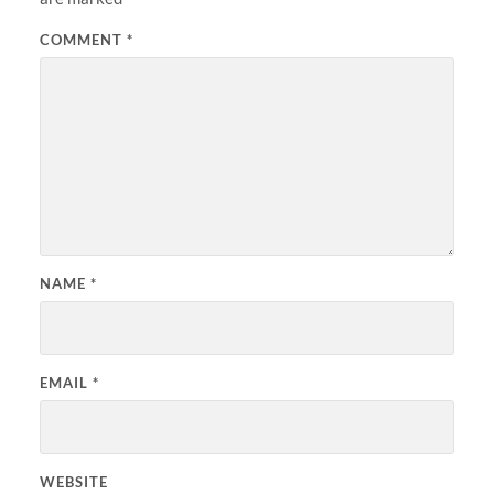
COMMENT
*
NAME
*
EMAIL
*
WEBSITE