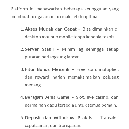
Platform ini menawarkan beberapa keunggulan yang
membuat pengalaman bermain lebih optimal:
Akses Mudah dan Cepat
– Bisa dimainkan di
desktop maupun mobile tanpa kendala teknis.
Server Stabil
– Minim lag sehingga setiap
putaran berlangsung lancar.
Fitur Bonus Menarik
– Free spin, multiplier,
dan reward harian memaksimalkan peluang
menang.
Beragam Jenis Game
– Slot, live casino, dan
permainan dadu tersedia untuk semua pemain.
Deposit dan Withdraw Praktis
– Transaksi
cepat, aman, dan transparan.