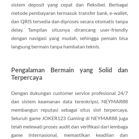
sistem deposit yang cepat dan fleksibel. Berbagai
metode pembayaran termasuk transfer bank, e-wallet,
dan QRIS tersedia dan diproses secara otomatis tanpa
delay. Tampilan situsnya dirancang user-friendly
dengan navigasi yang mudah, sehingga pemain bisa
langsung bermain tanpa hambatan teknis.
Pengalaman Bermain yang Solid dan
Terpercaya
Dengan dukungan customer service profesional 24/7
dan sistem keamanan data terenkripsi, NEYMAR88
membangun reputasi sebagai situs slot terpercaya.
Seluruh game JOKER123 Gaming di NEYMAR88 juga
telah melewati proses audit dan verifikasi dari lembaga
game internasional, memastikan keadilan dan