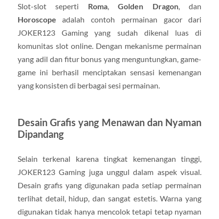
Slot-slot seperti
Roma
,
Golden Dragon
, dan
Horoscope
adalah contoh permainan gacor dari
JOKER123 Gaming yang sudah dikenal luas di
komunitas slot online. Dengan mekanisme permainan
yang adil dan fitur bonus yang menguntungkan, game-
game ini berhasil menciptakan sensasi kemenangan
yang konsisten di berbagai sesi permainan.
Desain Grafis yang Menawan dan Nyaman
Dipandang
Selain terkenal karena tingkat kemenangan tinggi,
JOKER123 Gaming juga unggul dalam aspek visual.
Desain grafis yang digunakan pada setiap permainan
terlihat detail, hidup, dan sangat estetis. Warna yang
digunakan tidak hanya mencolok tetapi tetap nyaman