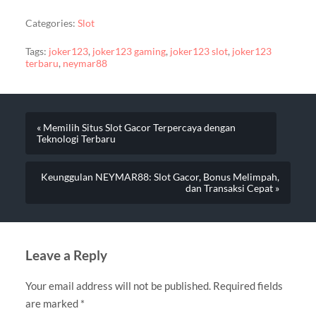
Categories:
Slot
Tags:
joker123
,
joker123 gaming
,
joker123 slot
,
joker123
terbaru
,
neymar88
« Memilih Situs Slot Gacor Terpercaya dengan
Teknologi Terbaru
Keunggulan NEYMAR88: Slot Gacor, Bonus Melimpah,
dan Transaksi Cepat »
Leave a Reply
Your email address will not be published.
Required fields
are marked
*