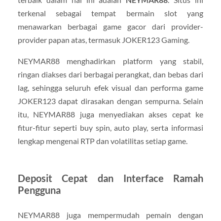
terkenal sebagai tempat bermain slot yang
menawarkan berbagai game gacor dari provider-
provider papan atas, termasuk JOKER123 Gaming.
NEYMAR88 menghadirkan platform yang stabil,
ringan diakses dari berbagai perangkat, dan bebas dari
lag, sehingga seluruh efek visual dan performa game
JOKER123 dapat dirasakan dengan sempurna. Selain
itu, NEYMAR88 juga menyediakan akses cepat ke
fitur-fitur seperti buy spin, auto play, serta informasi
lengkap mengenai RTP dan volatilitas setiap game.
Deposit Cepat dan Interface Ramah
Pengguna
NEYMAR88 juga mempermudah pemain dengan