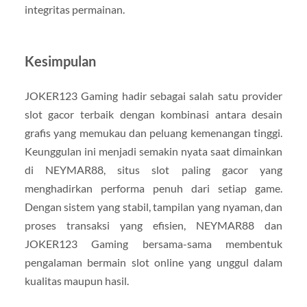
integritas permainan.
Kesimpulan
JOKER123 Gaming hadir sebagai salah satu provider
slot gacor terbaik dengan kombinasi antara desain
grafis yang memukau dan peluang kemenangan tinggi.
Keunggulan ini menjadi semakin nyata saat dimainkan
di NEYMAR88, situs slot paling gacor yang
menghadirkan performa penuh dari setiap game.
Dengan sistem yang stabil, tampilan yang nyaman, dan
proses transaksi yang efisien, NEYMAR88 dan
JOKER123 Gaming bersama-sama membentuk
pengalaman bermain slot online yang unggul dalam
kualitas maupun hasil.