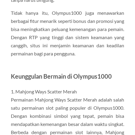
Tidak hanya itu, Olympus1000 juga menawarkan
berbagai fitur menarik seperti bonus dan promosi yang
bisa meningkatkan peluang kemenangan para pemain.
Dengan RTP yang tinggi dan sistem keamanan yang
canggih, situs ini menjamin keamanan dan keadilan
permainan bagi para pengguna.
Keunggulan Bermain di Olympus1000
1. Mahjong Ways Scatter Merah
Permainan Mahjong Ways Scatter Merah adalah salah
satu permainan slot paling populer di Olympus1000.
Dengan kombinasi simbol yang tepat, pemain bisa
mendapatkan kemenangan besar dalam waktu singkat.
Berbeda dengan permainan slot lainnya, Mahjong