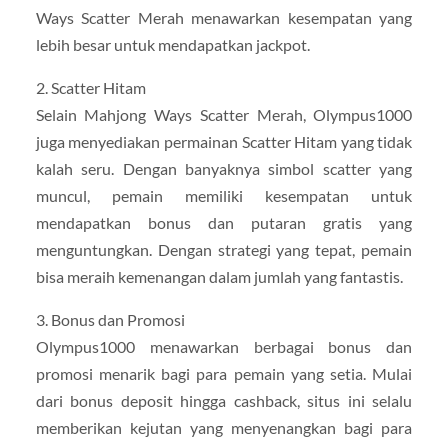
Ways Scatter Merah menawarkan kesempatan yang
lebih besar untuk mendapatkan jackpot.
2. Scatter Hitam
Selain Mahjong Ways Scatter Merah, Olympus1000
juga menyediakan permainan Scatter Hitam yang tidak
kalah seru. Dengan banyaknya simbol scatter yang
muncul, pemain memiliki kesempatan untuk
mendapatkan bonus dan putaran gratis yang
menguntungkan. Dengan strategi yang tepat, pemain
bisa meraih kemenangan dalam jumlah yang fantastis.
3. Bonus dan Promosi
Olympus1000 menawarkan berbagai bonus dan
promosi menarik bagi para pemain yang setia. Mulai
dari bonus deposit hingga cashback, situs ini selalu
memberikan kejutan yang menyenangkan bagi para