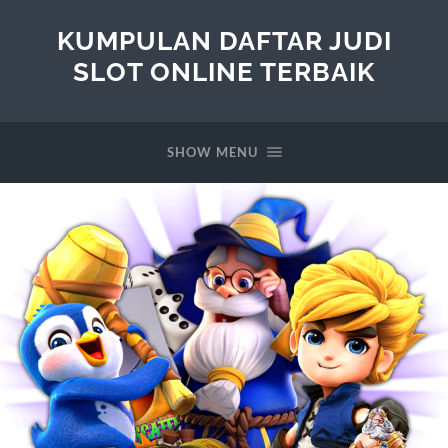
KUMPULAN DAFTAR JUDI
SLOT ONLINE TERBAIK
SHOW MENU