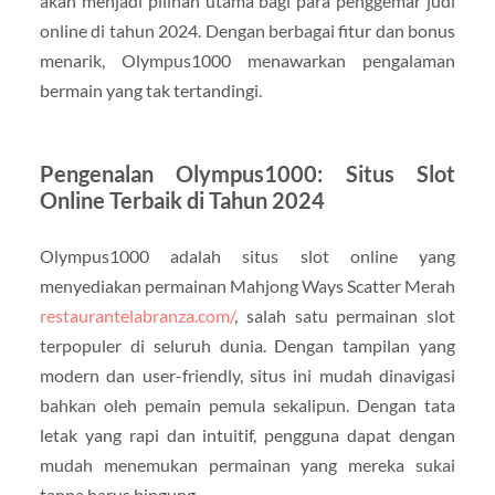
akan menjadi pilihan utama bagi para penggemar judi
online di tahun 2024. Dengan berbagai fitur dan bonus
menarik, Olympus1000 menawarkan pengalaman
bermain yang tak tertandingi.
Pengenalan Olympus1000: Situs Slot
Online Terbaik di Tahun 2024
Olympus1000 adalah situs slot online yang
menyediakan permainan Mahjong Ways Scatter Merah
restaurantelabranza.com/
, salah satu permainan slot
terpopuler di seluruh dunia. Dengan tampilan yang
modern dan user-friendly, situs ini mudah dinavigasi
bahkan oleh pemain pemula sekalipun. Dengan tata
letak yang rapi dan intuitif, pengguna dapat dengan
mudah menemukan permainan yang mereka sukai
tanpa harus bingung.