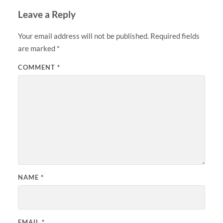
Leave a Reply
Your email address will not be published.
Required fields
are marked
*
COMMENT
*
NAME
*
EMAIL
*