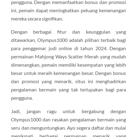
pengguna. Dengan memanfaatkan bonus dan promosi
ini, pemain dapat meningkatkan peluang kemenangan
mereka secara signifikan.
Dengan berbagai fitur dan keunggulan yang
ditawarkan, Olympus1000 adalah pilihan terbaik bagi
para penggemar judi online di tahun 2024. Dengan
permainan Mahjong Ways Scatter Merah yang mudah
dimenangkan, pemain memiliki kesempatan yang lebih
besar untuk meraih kemenangan besar. Dengan bonus
dan promosi yang menarik, situs ini menghadirkan
pengalaman bermain yang tak terlupakan bagi para
pengguna.
Jadi, jangan ragu untuk bergabung dengan
Olympus1000 dan rasakan pengalaman bermain yang
seru dan menguntungkan. Ayo segera daftar dan mulai
menikmati berbagai permainan menarik yang