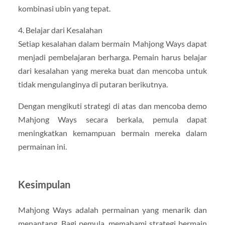
kombinasi ubin yang tepat.
4. Belajar dari Kesalahan
Setiap kesalahan dalam bermain Mahjong Ways dapat
menjadi pembelajaran berharga. Pemain harus belajar
dari kesalahan yang mereka buat dan mencoba untuk
tidak mengulanginya di putaran berikutnya.
Dengan mengikuti strategi di atas dan mencoba demo
Mahjong Ways secara berkala, pemula dapat
meningkatkan kemampuan bermain mereka dalam
permainan ini.
Kesimpulan
Mahjong Ways adalah permainan yang menarik dan
menantang. Bagi pemula, memahami strategi bermain