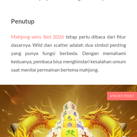
Penutup
Mahjong wins Slot 2026
tetap perlu dibaca dari fitur
dasarnya. Wild dan scatter adalah dua simbol penting
yang punya fungsi berbeda. Dengan memahami
keduanya, pembaca bisa menghindari kesalahan umum
saat menilai permainan bertema mahjong.
STICKY POST