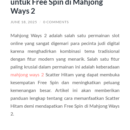
untuk Free Spin di Mahjong
Ways 2
JUNE 18, 2025
/
0 COMMENTS
Mahjong Ways 2 adalah salah satu permainan slot
online yang sangat digemari para pecinta judi digital
karena menghadirkan kombinasi tema tradisional
dengan fitur modern yang menarik. Salah satu fitur
paling krusial dalam permainan ini adalah keberadaan
mahjong ways 2
Scatter Hitam yang dapat membuka
kesempatan Free Spin dan meningkatkan peluang
kemenangan besar. Artikel ini akan memberikan
panduan lengkap tentang cara memanfaatkan Scatter
Hitam demi mendapatkan Free Spin di Mahjong Ways
2.