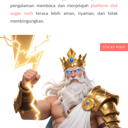
pengalaman membaca dan menjelajah
platform slot
sugar rush
terasa lebih aman, nyaman, dan tidak
membingungkan.
STICKY POST