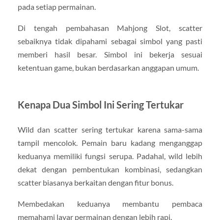
pada setiap permainan.
Di tengah pembahasan Mahjong Slot, scatter
sebaiknya tidak dipahami sebagai simbol yang pasti
memberi hasil besar. Simbol ini bekerja sesuai
ketentuan game, bukan berdasarkan anggapan umum.
Kenapa Dua Simbol Ini Sering Tertukar
Wild dan scatter sering tertukar karena sama-sama
tampil mencolok. Pemain baru kadang menganggap
keduanya memiliki fungsi serupa. Padahal, wild lebih
dekat dengan pembentukan kombinasi, sedangkan
scatter biasanya berkaitan dengan fitur bonus.
Membedakan keduanya membantu pembaca
memahami layar permainan dengan lebih rapi.