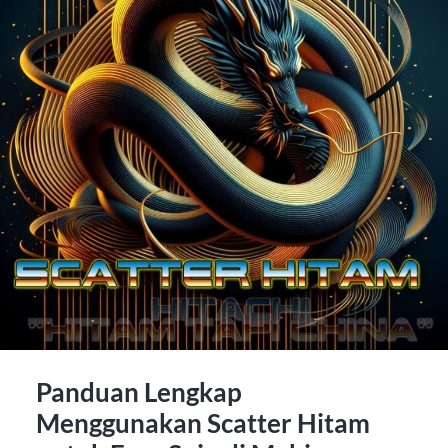
Panduan Lengkap
Menggunakan Scatter Hitam