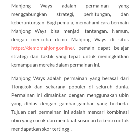
Mahjong Ways adalah permainan yang
menggabungkan strategi, perhitungan, dan
keberuntungan. Bagi pemula, memahami cara bermain
Mahjong Ways bisa menjadi tantangan. Namun,
dengan mencoba demo Mahjong Ways di situs
https://demomahjong.online/
, pemain dapat belajar
strategi dan taktik yang tepat untuk meningkatkan
kemampuan mereka dalam permainan ini.
Mahjong Ways adalah permainan yang berasal dari
Tiongkok dan sekarang populer di seluruh dunia.
Permainan ini dimainkan dengan menggunakan ubin
yang dihias dengan gambar-gambar yang berbeda.
Tujuan dari permainan ini adalah mencari kombinasi
ubin yang cocok dan membuat susunan tertentu untuk
mendapatkan skor tertinggi.