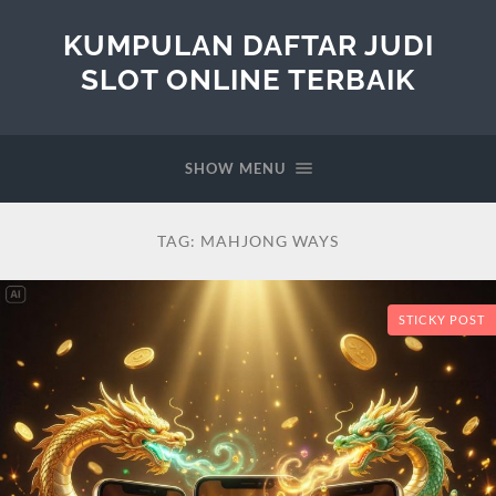
KUMPULAN DAFTAR JUDI
SLOT ONLINE TERBAIK
SHOW MENU
TAG:
MAHJONG WAYS
STICKY POST