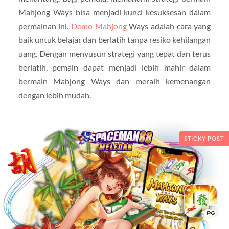
Mahjong Ways bisa menjadi kunci kesuksesan dalam
permainan ini.
Demo Mahjong
Ways adalah cara yang
baik untuk belajar dan berlatih tanpa resiko kehilangan
uang. Dengan menyusun strategi yang tepat dan terus
berlatih, pemain dapat menjadi lebih mahir dalam
bermain Mahjong Ways dan meraih kemenangan
dengan lebih mudah.
STICKY POST