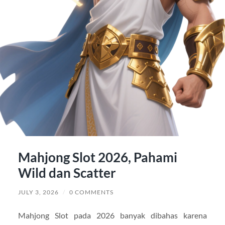
Mahjong Slot 2026, Pahami
Wild dan Scatter
JULY 3, 2026
/
0 COMMENTS
Mahjong Slot pada 2026 banyak dibahas karena