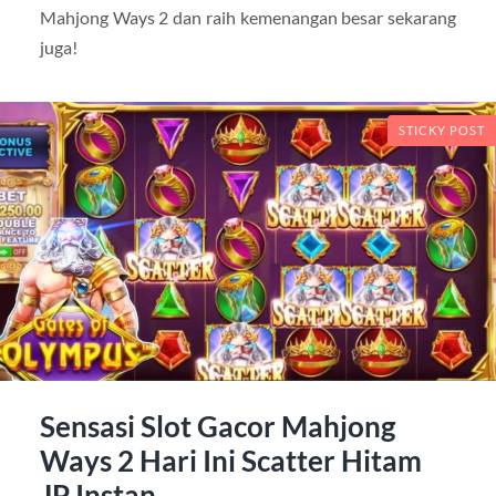
Mahjong Ways 2 dan raih kemenangan besar sekarang
juga!
STICKY POST
Sensasi Slot Gacor Mahjong
Ways 2 Hari Ini Scatter Hitam
JP Instan