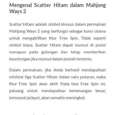
Mengenal Scatter Hitam dalam Mahjong
Ways 2
Scatter Hitam adalah simbol khusus dalam permainan
Mahjong Ways 2 yang berfungsi sebagai kunci utama
untuk mengaktifkan fitur Free Spin. Tidak seperti
simbol biasa, Scatter Hitam dapat muncul di posisi
manapun pada gulungan dan tetap memberikan
keuntungan jika muncul dalam jumlah tertentu.
Dalam permainan, jika Anda berhasil mendapatkan
minimal tiga Scatter Hitam dalam satu putaran, maka
fitur Free Spin akan aktif. Pada fase Free Spin ini,
peluang untuk mendapatkan kemenangan besar,
termasuk jackpot, akan semakin meningkat.