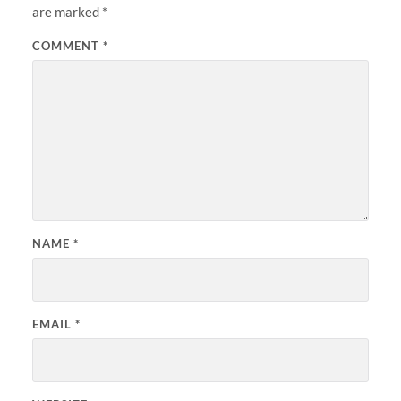
are marked
*
COMMENT
*
NAME
*
EMAIL
*