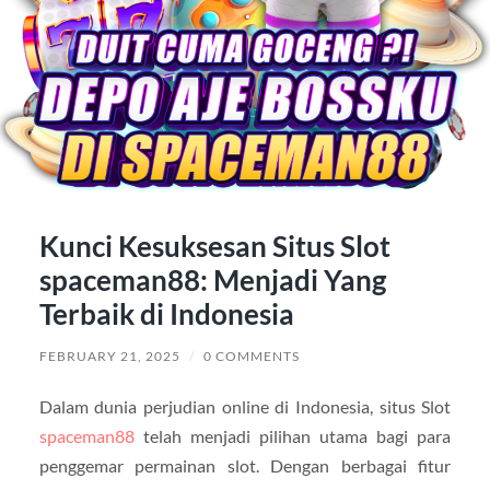
Kunci Kesuksesan Situs Slot
spaceman88: Menjadi Yang
Terbaik di Indonesia
FEBRUARY 21, 2025
/
0 COMMENTS
Dalam dunia perjudian online di Indonesia, situs Slot
spaceman88
telah menjadi pilihan utama bagi para
penggemar permainan slot. Dengan berbagai fitur