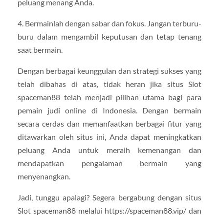
peluang menang Anda.
4. Bermainlah dengan sabar dan fokus. Jangan terburu-
buru dalam mengambil keputusan dan tetap tenang
saat bermain.
Dengan berbagai keunggulan dan strategi sukses yang
telah dibahas di atas, tidak heran jika situs Slot
spaceman88 telah menjadi pilihan utama bagi para
pemain judi online di Indonesia. Dengan bermain
secara cerdas dan memanfaatkan berbagai fitur yang
ditawarkan oleh situs ini, Anda dapat meningkatkan
peluang Anda untuk meraih kemenangan dan
mendapatkan pengalaman bermain yang
menyenangkan.
Jadi, tunggu apalagi? Segera bergabung dengan situs
Slot spaceman88 melalui https://spaceman88.vip/ dan