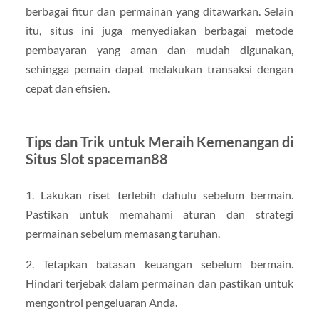
berbagai fitur dan permainan yang ditawarkan. Selain
itu, situs ini juga menyediakan berbagai metode
pembayaran yang aman dan mudah digunakan,
sehingga pemain dapat melakukan transaksi dengan
cepat dan efisien.
Tips dan Trik untuk Meraih Kemenangan di
Situs Slot spaceman88
1. Lakukan riset terlebih dahulu sebelum bermain.
Pastikan untuk memahami aturan dan strategi
permainan sebelum memasang taruhan.
2. Tetapkan batasan keuangan sebelum bermain.
Hindari terjebak dalam permainan dan pastikan untuk
mengontrol pengeluaran Anda.