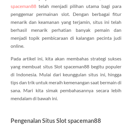
spaceman88
telah menjadi pilihan utama bagi para
penggemar permainan slot. Dengan berbagai fitur
menarik dan keamanan yang terjamin, situs ini telah
berhasil menarik perhatian banyak pemain dan
menjadi topik pembicaraan di kalangan pecinta judi
online.
Pada artikel ini, kita akan membahas strategi sukses
yang membuat situs Slot spaceman88 begitu populer
di Indonesia. Mulai dari keunggulan situs ini, hingga
tips dan trik untuk meraih kemenangan saat bermain di
sana. Mari kita simak pembahasannya secara lebih
mendalam di bawah ini.
Pengenalan Situs Slot spaceman88