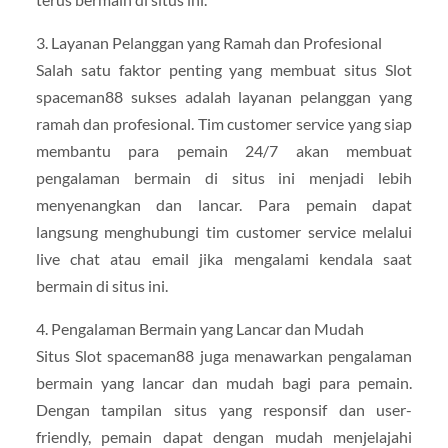
3. Layanan Pelanggan yang Ramah dan Profesional
Salah satu faktor penting yang membuat situs Slot
spaceman88 sukses adalah layanan pelanggan yang
ramah dan profesional. Tim customer service yang siap
membantu para pemain 24/7 akan membuat
pengalaman bermain di situs ini menjadi lebih
menyenangkan dan lancar. Para pemain dapat
langsung menghubungi tim customer service melalui
live chat atau email jika mengalami kendala saat
bermain di situs ini.
4. Pengalaman Bermain yang Lancar dan Mudah
Situs Slot spaceman88 juga menawarkan pengalaman
bermain yang lancar dan mudah bagi para pemain.
Dengan tampilan situs yang responsif dan user-
friendly, pemain dapat dengan mudah menjelajahi