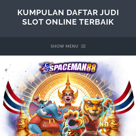
KUMPULAN DAFTAR JUDI
SLOT ONLINE TERBAIK
SHOW MENU