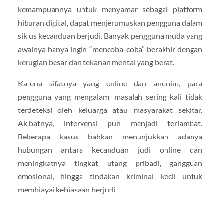
kemampuannya untuk menyamar sebagai platform
hiburan digital, dapat menjerumuskan pengguna dalam
siklus kecanduan berjudi. Banyak pengguna muda yang
awalnya hanya ingin “mencoba-coba” berakhir dengan
kerugian besar dan tekanan mental yang berat.
Karena sifatnya yang online dan anonim, para
pengguna yang mengalami masalah sering kali tidak
terdeteksi oleh keluarga atau masyarakat sekitar.
Akibatnya, intervensi pun menjadi terlambat.
Beberapa kasus bahkan menunjukkan adanya
hubungan antara kecanduan judi online dan
meningkatnya tingkat utang pribadi, gangguan
emosional, hingga tindakan kriminal kecil untuk
membiayai kebiasaan berjudi.