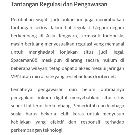
Tantangan Regulasi dan Pengawasan
Perubahan wajah judi online ini juga menimbulkan
tantangan serius dalam hal regulasi. Negara-negara
berkembang di Asia Tenggara, termasuk Indonesia,
masih berjuang menyesuaikan regulasi yang memadai
untuk menghadapi lonjakan situs judi ilegal.
Spaceman88, meskipun dilarang secara hukum di
beberapa wilayah, tetap dapat diakses melalui jaringan
VPN atau mirror site yang tersebar luas di internet.
Lemahnya pengawasan dan belum optimalnya
penegakan hukum digital menyebabkan situs-situs
seperti ini terus berkembang. Pemerintah dan lembaga
sosial harus bekerja lebih keras untuk menyusun
kebijakan yang efektif dan responsif terhadap
perkembangan teknologi.