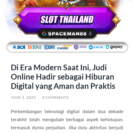
Di Era Modern Saat Ini, Judi
Online Hadir sebagai Hiburan
Digital yang Aman dan Praktis
JUNE 3, 2025
/
0 COMMENTS
Perkembangan teknologi digital dalam dua dekade
terakhir telah mengubah berbagai aspek kehidupan,
termasuk dunia perjudian. Jika dulu aktivitas berjudi