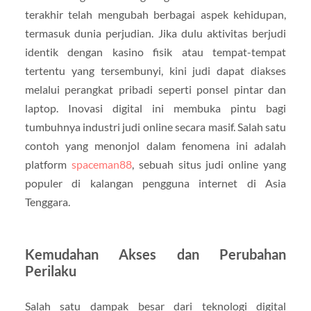
terakhir telah mengubah berbagai aspek kehidupan,
termasuk dunia perjudian. Jika dulu aktivitas berjudi
identik dengan kasino fisik atau tempat-tempat
tertentu yang tersembunyi, kini judi dapat diakses
melalui perangkat pribadi seperti ponsel pintar dan
laptop. Inovasi digital ini membuka pintu bagi
tumbuhnya industri judi online secara masif. Salah satu
contoh yang menonjol dalam fenomena ini adalah
platform
spaceman88
, sebuah situs judi online yang
populer di kalangan pengguna internet di Asia
Tenggara.
Kemudahan Akses dan Perubahan
Perilaku
Salah satu dampak besar dari teknologi digital