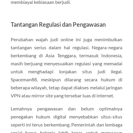
membiayai kebiasaan berjudi.
Tantangan Regulasi dan Pengawasan
Perubahan wajah judi online ini juga menimbulkan
tantangan serius dalam hal regulasi. Negara-negara
berkembang di Asia Tenggara, termasuk Indonesia,
masih berjuang menyesuaikan regulasi yang memadai
untuk menghadapi lonjakan situs judi ilegal.
Spaceman88, meskipun dilarang secara hukum di
beberapa wilayah, tetap dapat diakses melalui jaringan
VPN atau mirror site yang tersebar luas di internet.
Lemahnya pengawasan dan belum optimalnya
penegakan hukum digital menyebabkan situs-situs
seperti ini terus berkembang. Pemerintah dan lembaga
sosial harus bekerja lebih keras untuk menyusun