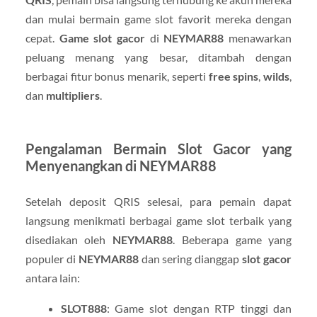
dan mulai bermain game slot favorit mereka dengan
cepat.
Game slot gacor
di
NEYMAR88
menawarkan
peluang menang yang besar, ditambah dengan
berbagai fitur bonus menarik, seperti
free spins
,
wilds
,
dan
multipliers
.
Pengalaman Bermain Slot Gacor yang
Menyenangkan di NEYMAR88
Setelah deposit QRIS selesai, para pemain dapat
langsung menikmati berbagai game slot terbaik yang
disediakan oleh
NEYMAR88
. Beberapa game yang
populer di
NEYMAR88
dan sering dianggap
slot gacor
antara lain:
SLOT888
: Game slot dengan RTP tinggi dan