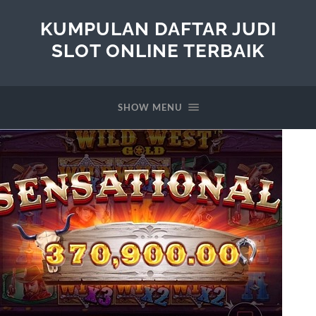
KUMPULAN DAFTAR JUDI
SLOT ONLINE TERBAIK
SHOW MENU