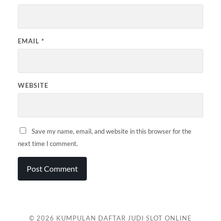
EMAIL
*
WEBSITE
Save my name, email, and website in this browser for the
next time I comment.
© 2026
KUMPULAN DAFTAR JUDI SLOT ONLINE