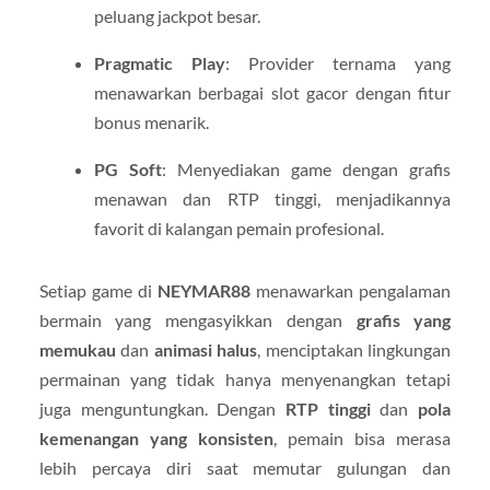
peluang jackpot besar.
Pragmatic Play
: Provider ternama yang
menawarkan berbagai slot gacor dengan fitur
bonus menarik.
PG Soft
: Menyediakan game dengan grafis
menawan dan RTP tinggi, menjadikannya
favorit di kalangan pemain profesional.
Setiap game di
NEYMAR88
menawarkan pengalaman
bermain yang mengasyikkan dengan
grafis yang
memukau
dan
animasi halus
, menciptakan lingkungan
permainan yang tidak hanya menyenangkan tetapi
juga menguntungkan. Dengan
RTP tinggi
dan
pola
kemenangan yang konsisten
, pemain bisa merasa
lebih percaya diri saat memutar gulungan dan