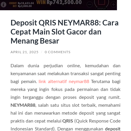
Deposit QRIS NEYMAR88: Cara
Cepat Main Slot Gacor dan
Menang Besar
APRIL 21, 2025
/
0 COMMENTS
Dalam dunia perjudian online, kemudahan dan
kenyamanan saat melakukan transaksi sangat penting
bagi pemain.
link alternatif neymar88
Terutama bagi
mereka yang ingin fokus pada permainan dan tidak
ingin terganggu dengan proses deposit yang rumit.
NEYMAR88
, salah satu situs slot terbaik, memahami
hal ini dan menawarkan metode deposit yang sangat
praktis dan cepat melalui
QRIS
(Quick Response Code
Indonesian Standard). Dengan menggunakan
deposit