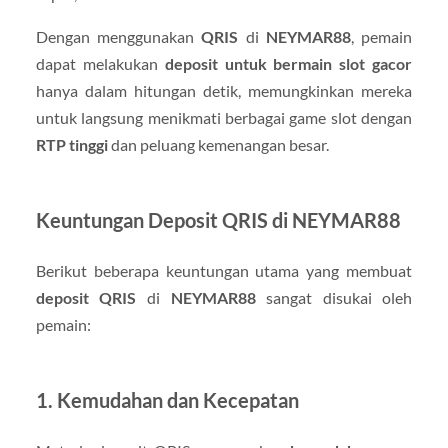
Dengan menggunakan
QRIS
di
NEYMAR88
, pemain
dapat melakukan
deposit untuk bermain slot gacor
hanya dalam hitungan detik, memungkinkan mereka
untuk langsung menikmati berbagai game slot dengan
RTP tinggi
dan peluang kemenangan besar.
Keuntungan Deposit QRIS di NEYMAR88
Berikut beberapa keuntungan utama yang membuat
deposit QRIS
di
NEYMAR88
sangat disukai oleh
pemain:
1. Kemudahan dan Kecepatan