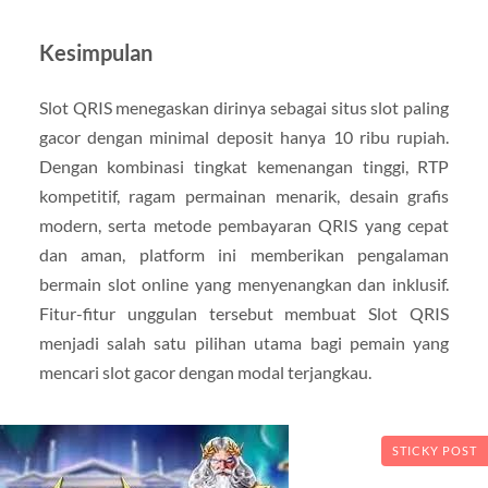
Kesimpulan
Slot QRIS menegaskan dirinya sebagai situs slot paling
gacor dengan minimal deposit hanya 10 ribu rupiah.
Dengan kombinasi tingkat kemenangan tinggi, RTP
kompetitif, ragam permainan menarik, desain grafis
modern, serta metode pembayaran QRIS yang cepat
dan aman, platform ini memberikan pengalaman
bermain slot online yang menyenangkan dan inklusif.
Fitur-fitur unggulan tersebut membuat Slot QRIS
menjadi salah satu pilihan utama bagi pemain yang
mencari slot gacor dengan modal terjangkau.
STICKY POST