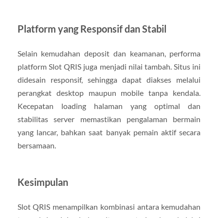
Platform yang Responsif dan Stabil
Selain kemudahan deposit dan keamanan, performa
platform Slot QRIS juga menjadi nilai tambah. Situs ini
didesain responsif, sehingga dapat diakses melalui
perangkat desktop maupun mobile tanpa kendala.
Kecepatan loading halaman yang optimal dan
stabilitas server memastikan pengalaman bermain
yang lancar, bahkan saat banyak pemain aktif secara
bersamaan.
Kesimpulan
Slot QRIS menampilkan kombinasi antara kemudahan