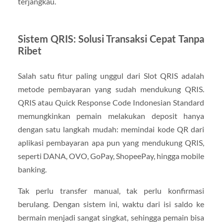
terjangkau.
Sistem QRIS: Solusi Transaksi Cepat Tanpa
Ribet
Salah satu fitur paling unggul dari Slot QRIS adalah
metode pembayaran yang sudah mendukung QRIS.
QRIS atau Quick Response Code Indonesian Standard
memungkinkan pemain melakukan deposit hanya
dengan satu langkah mudah: memindai kode QR dari
aplikasi pembayaran apa pun yang mendukung QRIS,
seperti DANA, OVO, GoPay, ShopeePay, hingga mobile
banking.
Tak perlu transfer manual, tak perlu konfirmasi
berulang. Dengan sistem ini, waktu dari isi saldo ke
bermain menjadi sangat singkat, sehingga pemain bisa