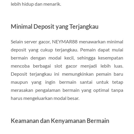
lebih hidup dan menarik.
Minimal Deposit yang Terjangkau
Selain server gacor, NEYMAR88 menawarkan minimal
deposit yang cukup terjangkau. Pemain dapat mulai
bermain dengan modal kecil, sehingga kesempatan
mencoba berbagai slot gacor menjadi lebih luas.
Deposit terjangkau ini memungkinkan pemain baru
maupun yang ingin bermain santai untuk tetap
merasakan pengalaman bermain yang optimal tanpa
harus mengeluarkan modal besar.
Keamanan dan Kenyamanan Bermain