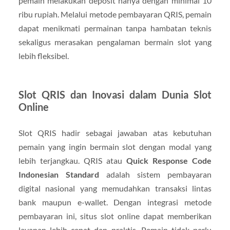
pemain melakukan deposit hanya dengan minimal 10
ribu rupiah. Melalui metode pembayaran QRIS, pemain
dapat menikmati permainan tanpa hambatan teknis
sekaligus merasakan pengalaman bermain slot yang
lebih fleksibel.
Slot QRIS dan Inovasi dalam Dunia Slot
Online
Slot QRIS hadir sebagai jawaban atas kebutuhan
pemain yang ingin bermain slot dengan modal yang
lebih terjangkau. QRIS atau
Quick Response Code
Indonesian Standard
adalah sistem pembayaran
digital nasional yang memudahkan transaksi lintas
bank maupun e-wallet. Dengan integrasi metode
pembayaran ini, situs slot online dapat memberikan
layanan lebih cepat dan praktis. Pemain tidak perlu