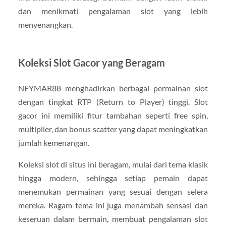
dan menikmati pengalaman slot yang lebih
menyenangkan.
Koleksi Slot Gacor yang Beragam
NEYMAR88 menghadirkan berbagai permainan slot
dengan tingkat RTP (Return to Player) tinggi. Slot
gacor ini memiliki fitur tambahan seperti free spin,
multiplier, dan bonus scatter yang dapat meningkatkan
jumlah kemenangan.
Koleksi slot di situs ini beragam, mulai dari tema klasik
hingga modern, sehingga setiap pemain dapat
menemukan permainan yang sesuai dengan selera
mereka. Ragam tema ini juga menambah sensasi dan
keseruan dalam bermain, membuat pengalaman slot