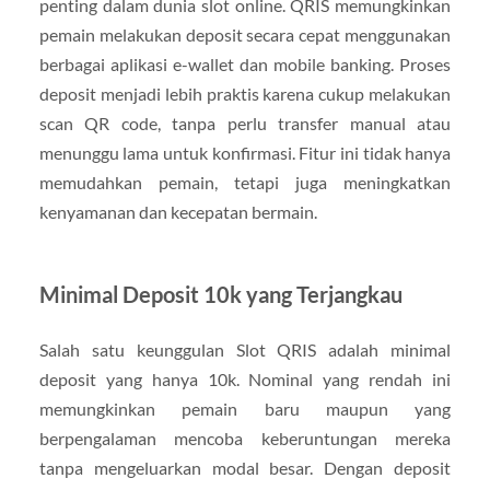
penting dalam dunia slot online. QRIS memungkinkan
pemain melakukan deposit secara cepat menggunakan
berbagai aplikasi e-wallet dan mobile banking. Proses
deposit menjadi lebih praktis karena cukup melakukan
scan QR code, tanpa perlu transfer manual atau
menunggu lama untuk konfirmasi. Fitur ini tidak hanya
memudahkan pemain, tetapi juga meningkatkan
kenyamanan dan kecepatan bermain.
Minimal Deposit 10k yang Terjangkau
Salah satu keunggulan Slot QRIS adalah minimal
deposit yang hanya 10k. Nominal yang rendah ini
memungkinkan pemain baru maupun yang
berpengalaman mencoba keberuntungan mereka
tanpa mengeluarkan modal besar. Dengan deposit