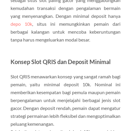
sebagai situs slot paling gacor yang menggabungkan
kemudahan transaksi dengan pengalaman bermain
yang menyenangkan. Dengan minimal deposit hanya
depo 10k
, situs ini memungkinkan pemain dari
berbagai kalangan untuk mencoba keberuntungan
tanpa harus mengeluarkan modal besar.
Konsep Slot QRIS dan Deposit Minimal
Slot QRIS menawarkan konsep yang sangat ramah bagi
pemain, yaitu minimal deposit 10k. Nominal ini
memberikan kesempatan bagi pemula maupun pemain
berpengalaman untuk menjelajahi berbagai jenis slot
gacor. Dengan deposit rendah, pemain dapat mengatur
strategi permainan lebih fleksibel dan mengoptimalkan
peluang kemenangan.