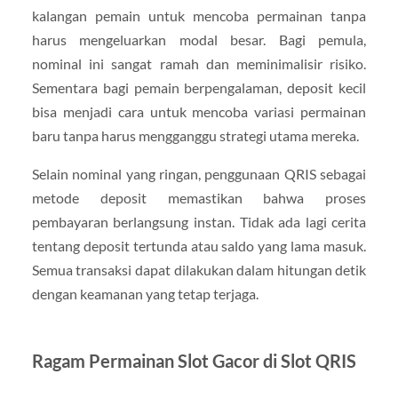
kalangan pemain untuk mencoba permainan tanpa
harus mengeluarkan modal besar. Bagi pemula,
nominal ini sangat ramah dan meminimalisir risiko.
Sementara bagi pemain berpengalaman, deposit kecil
bisa menjadi cara untuk mencoba variasi permainan
baru tanpa harus mengganggu strategi utama mereka.
Selain nominal yang ringan, penggunaan QRIS sebagai
metode deposit memastikan bahwa proses
pembayaran berlangsung instan. Tidak ada lagi cerita
tentang deposit tertunda atau saldo yang lama masuk.
Semua transaksi dapat dilakukan dalam hitungan detik
dengan keamanan yang tetap terjaga.
Ragam Permainan Slot Gacor di Slot QRIS