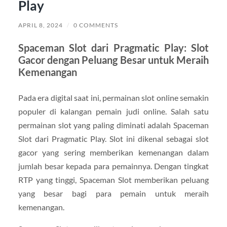
Play
APRIL 8, 2024
/
0 COMMENTS
Spaceman Slot dari Pragmatic Play: Slot
Gacor dengan Peluang Besar untuk Meraih
Kemenangan
Pada era digital saat ini, permainan slot online semakin
populer di kalangan pemain judi online. Salah satu
permainan slot yang paling diminati adalah Spaceman
Slot dari Pragmatic Play. Slot ini dikenal sebagai slot
gacor yang sering memberikan kemenangan dalam
jumlah besar kepada para pemainnya. Dengan tingkat
RTP yang tinggi, Spaceman Slot memberikan peluang
yang besar bagi para pemain untuk meraih
kemenangan.