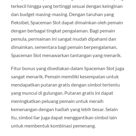
terkecil hingga yang tertinggi sesuai dengan keinginan
dan budget masing-masing. Dengan taruhan yang
fleksibel, Spaceman Slot dapat dimainkan oleh pemain
dengan berbagai tingkat pengalaman. Bagi pemain
pemula, permainan ini sangat mudah dipahami dan
dimainkan, sementara bagi pemain berpengalaman,
Spaceman Slot menawarkan tantangan yang menarik.
Fitur bonus yang disediakan dalam Spaceman Slot juga
sangat menarik. Pemain memiliki kesempatan untuk
mendapatkan putaran gratis dengan simbol tertentu
yang muncul di gulungan. Putaran gratis ini dapat
meningkatkan peluang pemain untuk meraih
kemenangan dengan hadiah yang lebih besar. Selain
itu, simbol liar juga dapat menggantikan simbol lain
untuk membentuk kombinasi pemenang.