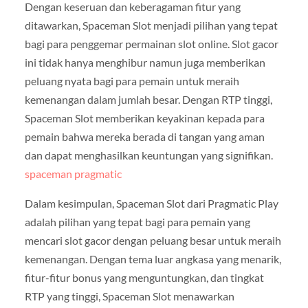
Dengan keseruan dan keberagaman fitur yang
ditawarkan, Spaceman Slot menjadi pilihan yang tepat
bagi para penggemar permainan slot online. Slot gacor
ini tidak hanya menghibur namun juga memberikan
peluang nyata bagi para pemain untuk meraih
kemenangan dalam jumlah besar. Dengan RTP tinggi,
Spaceman Slot memberikan keyakinan kepada para
pemain bahwa mereka berada di tangan yang aman
dan dapat menghasilkan keuntungan yang signifikan.
spaceman pragmatic
Dalam kesimpulan, Spaceman Slot dari Pragmatic Play
adalah pilihan yang tepat bagi para pemain yang
mencari slot gacor dengan peluang besar untuk meraih
kemenangan. Dengan tema luar angkasa yang menarik,
fitur-fitur bonus yang menguntungkan, dan tingkat
RTP yang tinggi, Spaceman Slot menawarkan