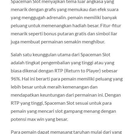
Spaceman Slot menyajikan tema luar angkasa yang
menarik dengan grafis yang memukau dan efek suara
yang menggugah adrenalin. pemain memiliki banyak
peluang untuk memenangkan hadiah besar. Fitur-fitur
menarik seperti bonus putaran gratis dan simbol liar
juga membuat permainan semakin menghibur.
Salah satu keunggulan utama dari Spaceman Slot
adalah tingkat pengembalian yang tinggi atau yang
biasa dikenal dengan RTP (Return to Player) sebesar
96%. Hal ini berarti para pemain memiliki peluang yang
lebih besar untuk meraih kemenangan dan
mendapatkan keuntungan dari permainan ini. Dengan
RTP yang tinggi, Spaceman Slot sesuai untuk para
pemain yang mencari slot gampang menang dengan
potensi max win yang besar.
Para pemain dapat memasang taruhan mulai dari yang