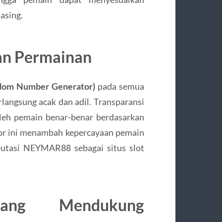
asing.
an Permainan
om Number Generator)
pada semua
langsung acak dan adil. Transparansi
leh pemain benar-benar berdasarkan
tor ini menambah kepercayaan pemain
putasi NEYMAR88 sebagai situs slot
ang Mendukung