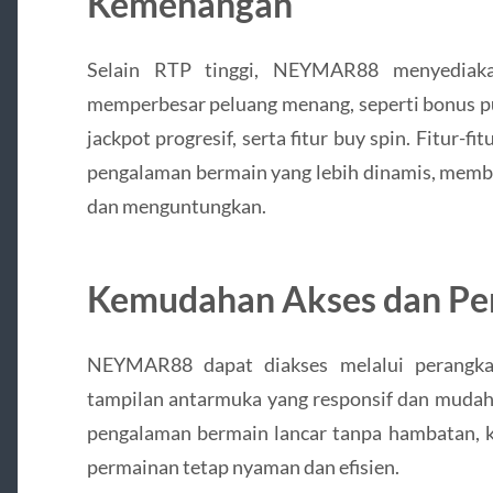
Kemenangan
Selain RTP tinggi, NEYMAR88 menyediaka
memperbesar peluang menang, seperti bonus put
jackpot progresif, serta fitur buy spin. Fitur-fi
pengalaman bermain yang lebih dinamis, memb
dan menguntungkan.
Kemudahan Akses dan Pe
NEYMAR88 dapat diakses melalui perangka
tampilan antarmuka yang responsif dan mudah
pengalaman bermain lancar tanpa hambatan, k
permainan tetap nyaman dan efisien.