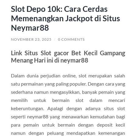
Slot Depo 10k: Cara Cerdas
Memenangkan Jackpot di Situs
Neymar88
NOVEMBER 23, 2025
/
0 COMMENTS
Link Situs Slot gacor Bet Kecil Gampang
Menang Hari ini di neymar88
Dalam dunia perjudian online, slot merupakan salah
satu permainan yang paling populer. Dengan cara yang
sederhana namun mengasyikkan, banyak pemain yang
memilih untuk bermain slot dalam mencari
keberuntungan. Apalagi dengan adanya situs slot
seperti neymar88 yang menawarkan kemudahan bagi
para pemain untuk bermain dengan deposit kecil
namun dengan peluang mendapatkan kemenangan