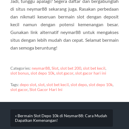
Jadi, tunggu apalagi? Segera daftar dan bergabunglah
di situs neymar88 sekarang juga. Rasakan perbedaan
dan nikmati keseruan bermain slot dengan deposit
kecil namun dengan potensi kemenangan besar.
Gunakan link alternatif neymar88 untuk mengakses
situs dengan lebih mudah dan cepat. Selamat bermain
dan semoga beruntung!
Categories:
neymar88
,
Slot
,
slot bet 200
,
slot bet kecil
,
slot bonus
,
slot depo 10k
,
slot gacor
,
slot gacor hari ini
Tags:
depo slot
,
slot
,
slot bet kecil
,
slot depo
,
slot depo 10k
,
slot gacor
,
Slot Gacor Hari Ini
« Bermain Slot Depo 10k di Neymar88: Cara Mudah
Dapatkan Kemenangan!