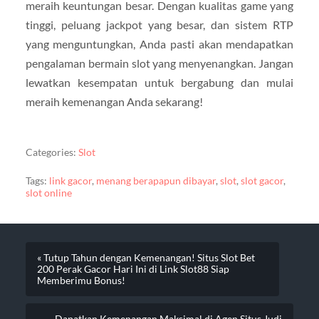
meraih keuntungan besar. Dengan kualitas game yang
tinggi, peluang jackpot yang besar, dan sistem RTP
yang menguntungkan, Anda pasti akan mendapatkan
pengalaman bermain slot yang menyenangkan. Jangan
lewatkan kesempatan untuk bergabung dan mulai
meraih kemenangan Anda sekarang!
Categories:
Slot
Tags:
link gacor
,
menang berapapun dibayar
,
slot
,
slot gacor
,
slot online
« Tutup Tahun dengan Kemenangan! Situs Slot Bet
200 Perak Gacor Hari Ini di Link Slot88 Siap
Memberimu Bonus!