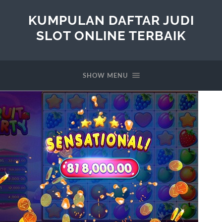
KUMPULAN DAFTAR JUDI
SLOT ONLINE TERBAIK
SHOW MENU