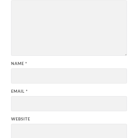
NAME
*
EMAIL
*
WEBSITE