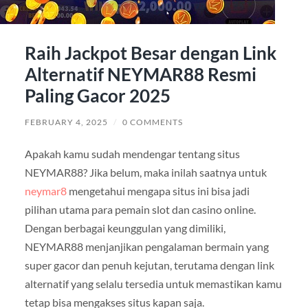
Raih Jackpot Besar dengan Link
Alternatif NEYMAR88 Resmi
Paling Gacor 2025
FEBRUARY 4, 2025
/
0 COMMENTS
Apakah kamu sudah mendengar tentang situs
NEYMAR88? Jika belum, maka inilah saatnya untuk
neymar8
mengetahui mengapa situs ini bisa jadi
pilihan utama para pemain slot dan casino online.
Dengan berbagai keunggulan yang dimiliki,
NEYMAR88 menjanjikan pengalaman bermain yang
super gacor dan penuh kejutan, terutama dengan link
alternatif yang selalu tersedia untuk memastikan kamu
tetap bisa mengakses situs kapan saja.