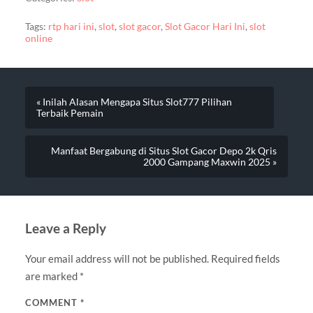
Tags:
rtp hari ini
,
slot
,
slot gacor
,
Slot Gacor Hari Ini
,
slot
online
« Inilah Alasan Mengapa Situs Slot777 Pilihan
Terbaik Pemain
Manfaat Bergabung di Situs Slot Gacor Depo 2k Qris
2000 Gampang Maxwin 2025 »
Leave a Reply
Your email address will not be published.
Required fields
are marked
*
COMMENT
*