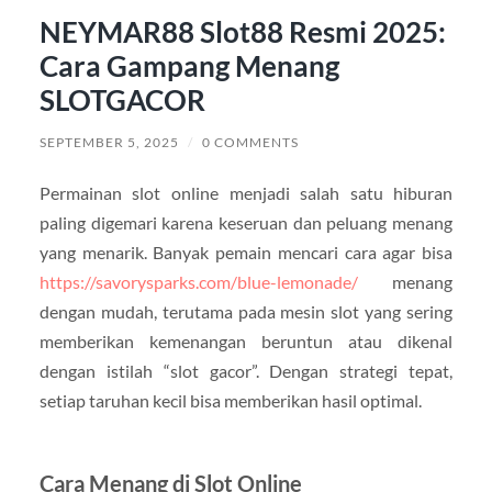
NEYMAR88 Slot88 Resmi 2025:
Cara Gampang Menang
SLOTGACOR
SEPTEMBER 5, 2025
/
0 COMMENTS
Permainan slot online menjadi salah satu hiburan
paling digemari karena keseruan dan peluang menang
yang menarik. Banyak pemain mencari cara agar bisa
https://savorysparks.com/blue-lemonade/
menang
dengan mudah, terutama pada mesin slot yang sering
memberikan kemenangan beruntun atau dikenal
dengan istilah “slot gacor”. Dengan strategi tepat,
setiap taruhan kecil bisa memberikan hasil optimal.
Cara Menang di Slot Online