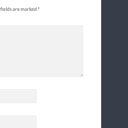
fields are marked
*