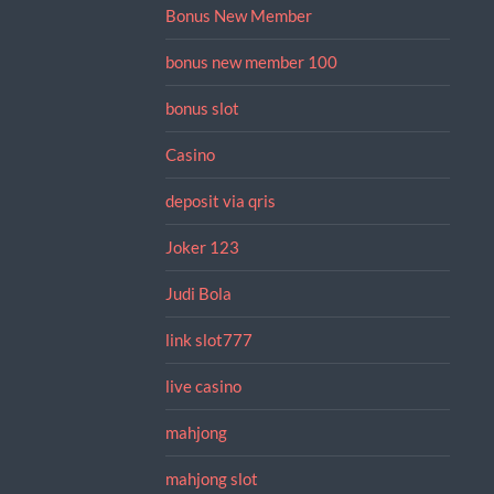
Bonus New Member
bonus new member 100
bonus slot
Casino
deposit via qris
Joker 123
Judi Bola
link slot777
live casino
mahjong
mahjong slot