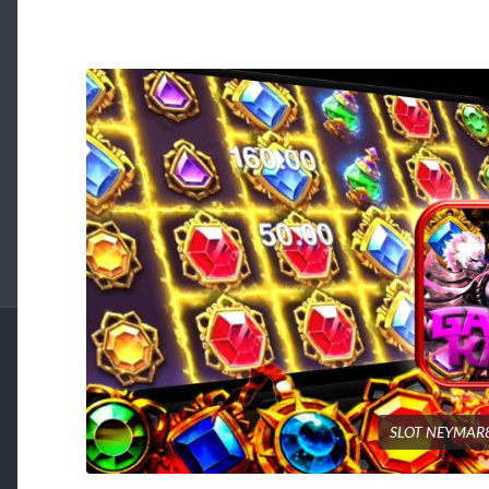
SLOT NEYMAR