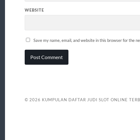
WEBSITE
Save my name, email, and website in this browser for the n
© 2026
KUMPULAN DAFTAR JUDI SLOT ONLINE TER