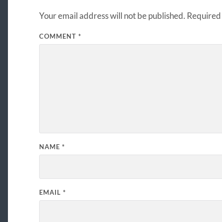
Your email address will not be published.
Required 
COMMENT
*
NAME
*
EMAIL
*