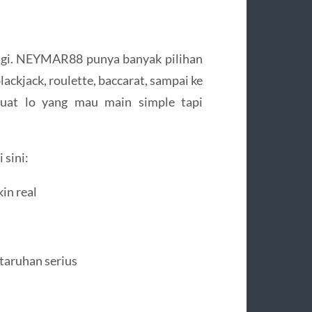
 lagi. NEYMAR88 punya banyak pilihan
lackjack, roulette, baccarat, sampai ke
 buat lo yang mau main simple tapi
 sini:
in real
 taruhan serius