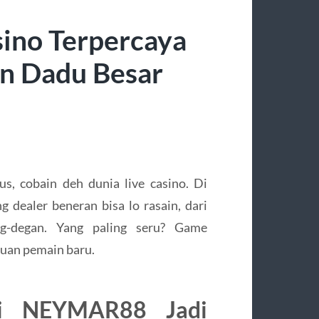
ino Terpercaya
n Dadu Besar
s, cobain deh dunia live casino. Di
ealer beneran bisa lo rasain, dari
g-degan. Yang paling seru? Game
 cuan pemain baru.
di NEYMAR88 Jadi