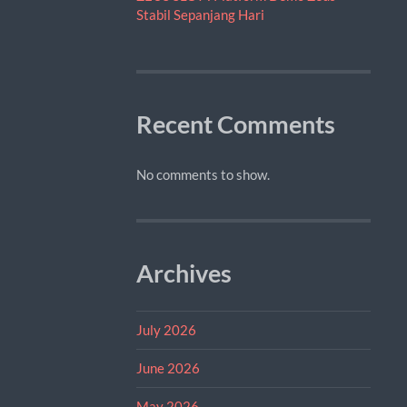
Stabil Sepanjang Hari
Recent Comments
No comments to show.
Archives
July 2026
June 2026
May 2026