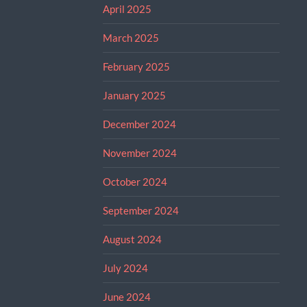
April 2025
March 2025
February 2025
January 2025
December 2024
November 2024
October 2024
September 2024
August 2024
July 2024
June 2024