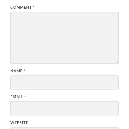
COMMENT
*
NAME
*
EMAIL
*
WEBSITE