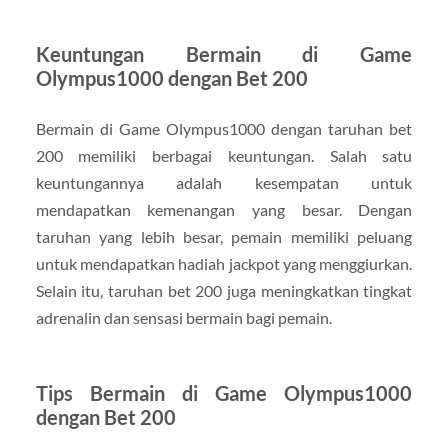
Keuntungan Bermain di Game
Olympus1000 dengan Bet 200
Bermain di Game Olympus1000 dengan taruhan bet
200 memiliki berbagai keuntungan. Salah satu
keuntungannya adalah kesempatan untuk
mendapatkan kemenangan yang besar. Dengan
taruhan yang lebih besar, pemain memiliki peluang
untuk mendapatkan hadiah jackpot yang menggiurkan.
Selain itu, taruhan bet 200 juga meningkatkan tingkat
adrenalin dan sensasi bermain bagi pemain.
Tips Bermain di Game Olympus1000
dengan Bet 200