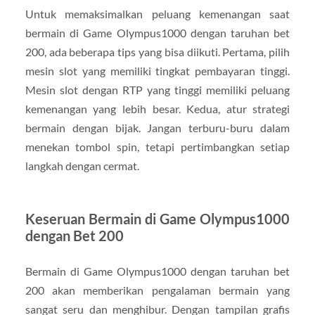
Untuk memaksimalkan peluang kemenangan saat
bermain di Game Olympus1000 dengan taruhan bet
200, ada beberapa tips yang bisa diikuti. Pertama, pilih
mesin slot yang memiliki tingkat pembayaran tinggi.
Mesin slot dengan RTP yang tinggi memiliki peluang
kemenangan yang lebih besar. Kedua, atur strategi
bermain dengan bijak. Jangan terburu-buru dalam
menekan tombol spin, tetapi pertimbangkan setiap
langkah dengan cermat.
Keseruan Bermain di Game Olympus1000
dengan Bet 200
Bermain di Game Olympus1000 dengan taruhan bet
200 akan memberikan pengalaman bermain yang
sangat seru dan menghibur. Dengan tampilan grafis