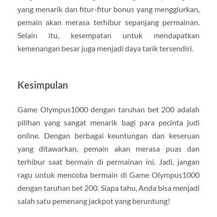
yang menarik dan fitur-fitur bonus yang menggiurkan,
pemain akan merasa terhibur sepanjang permainan.
Selain itu, kesempatan untuk mendapatkan
kemenangan besar juga menjadi daya tarik tersendiri.
Kesimpulan
Game Olympus1000 dengan taruhan bet 200 adalah
pilihan yang sangat menarik bagi para pecinta judi
online. Dengan berbagai keuntungan dan keseruan
yang ditawarkan, pemain akan merasa puas dan
terhibur saat bermain di permainan ini. Jadi, jangan
ragu untuk mencoba bermain di Game Olympus1000
dengan taruhan bet 200. Siapa tahu, Anda bisa menjadi
salah satu pemenang jackpot yang beruntung!