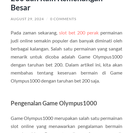
Besar
AUGUST 29, 2024
/
0 COMMENTS
Pada zaman sekarang,
slot bet 200 perak
permainan
judi online semakin populer dan banyak diminati oleh
berbagai kalangan. Salah satu permainan yang sangat
menarik untuk dicoba adalah Game Olympus1000
dengan taruhan bet 200. Dalam artikel ini, kita akan
membahas tentang keseruan bermain di Game
Olympus1000 dengan taruhan bet 200 saja.
Pengenalan Game Olympus1000
Game Olympus1000 merupakan salah satu permainan
slot online yang menawarkan pengalaman bermain