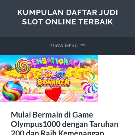
KUMPULAN DAFTAR JUDI
SLOT ONLINE TERBAIK
SHOW MENU
Mulai Bermain di Game
Olympus1000 dengan Taruhan
200 dan Raih Kemenangan