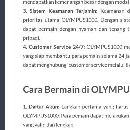
mendapatkan kemenangan besar dengan modal yan
3. Sistem Keamanan Terjamin:
Keamanan da
prioritas utama OLYMPUS1000. Dengan sist
dapat bermain dengan nyaman dan tenang t
pribadi.
4. Customer Service 24/7:
OLYMPUS1000 meny
yang siap membantu para pemain selama 24 ja
dapat menghubungi customer service melalui liv
Cara Bermain di OLYMPU
1. Daftar Akun:
Langkah pertama yang harus 
OLYMPUS1000. Para pemain dapat melakukan pe
yang valid dan lengkap.