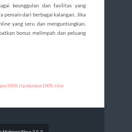
gai keunggulan dan fasilitas yang
ra pemain dari berbagai kalangan. Jika
nline yang seru dan menguntungkan,
patkan bonus melimpah dan peluang
mpus1000
,
rtp olympus1000
,
situs
or Mahjong Ways 2 & 3