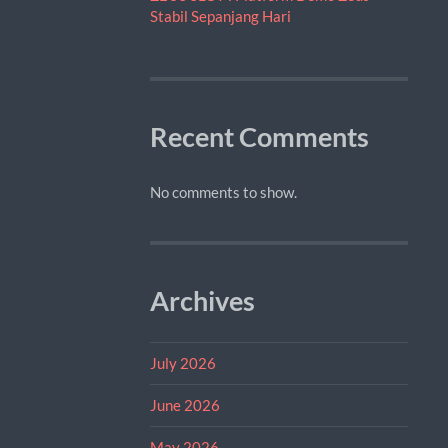
Stabil Sepanjang Hari
Recent Comments
No comments to show.
Archives
July 2026
June 2026
May 2026