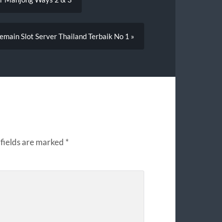
emain Slot Server Thailand Terbaik No 1 »
fields are marked
*