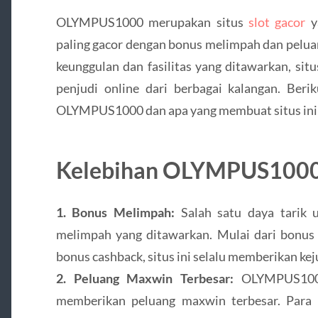
OLYMPUS1000 merupakan situs
slot gacor
ya
paling gacor dengan bonus melimpah dan pelua
keunggulan dan fasilitas yang ditawarkan, situ
penjudi online dari berbagai kalangan. Beri
OLYMPUS1000 dan apa yang membuat situs ini b
Kelebihan OLYMPUS1000
1. Bonus Melimpah:
Salah satu daya tarik
melimpah yang ditawarkan. Mulai dari bonus
bonus cashback, situs ini selalu memberikan ke
2. Peluang Maxwin Terbesar:
OLYMPUS1000 
memberikan peluang maxwin terbesar. Para