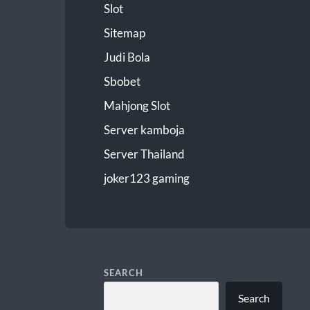
Slot
Sitemap
Judi Bola
Sbobet
Mahjong Slot
Server kamboja
Server Thailand
joker123 gaming
SEARCH
Search