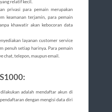
g relatif kecil.
n privasi para pemain merupakan
em keamanan terjamin, para pemain
anpa khawatir akan kebocoran data
ediakan layanan customer service
m penuh setiap harinya. Para pemain
e chat, telepon, maupun email.
S1000:
dilakukan adalah mendaftar akun di
ndaftaran dengan mengisi data diri