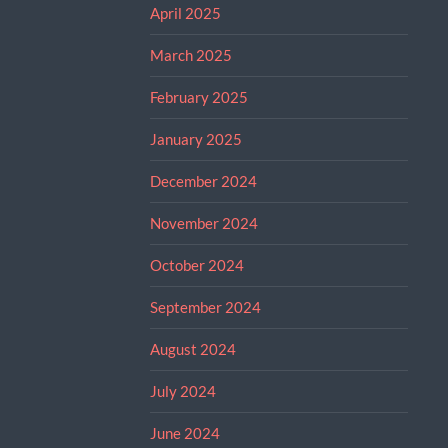
April 2025
March 2025
February 2025
January 2025
December 2024
November 2024
October 2024
September 2024
August 2024
July 2024
June 2024