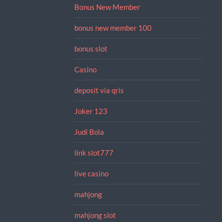
Bonus New Member
bonus new member 100
bonus slot
Casino
deposit via qris
Joker 123
Judi Bola
link slot777
live casino
mahjong
mahjong slot