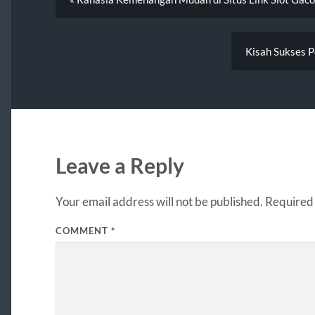
Kisah Sukses P
Leave a Reply
Your email address will not be published.
Required 
COMMENT
*