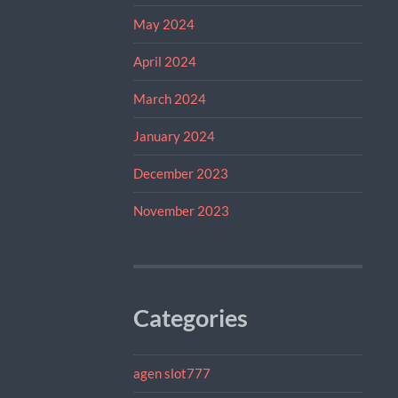
May 2024
April 2024
March 2024
January 2024
December 2023
November 2023
Categories
agen slot777