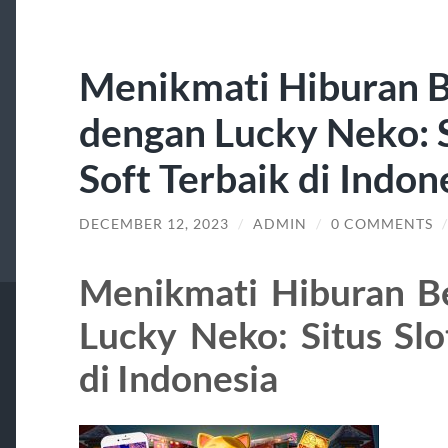
Menikmati Hiburan B
dengan Lucky Neko: S
Soft Terbaik di Indon
DECEMBER 12, 2023
/
ADMIN
/
0 COMMENTS
Menikmati Hiburan Be
Lucky Neko: Situs Slo
di Indonesia