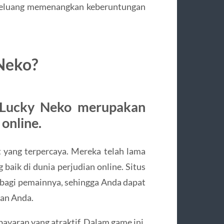
erpeluang memenangkan keberuntungan
Neko?
 Lucky Neko merupakan
 online.
t yang terpercaya. Mereka telah lama
baik di dunia perjudian online. Situs
 bagi pemainnya, sehingga Anda dapat
an Anda.
yaran yang atraktif. Dalam game ini,