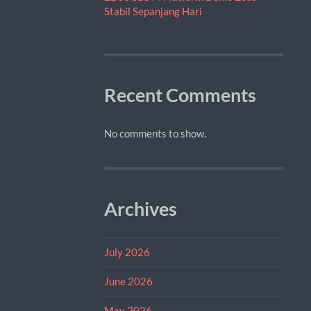
Stabil Sepanjang Hari
Recent Comments
No comments to show.
Archives
July 2026
June 2026
May 2026