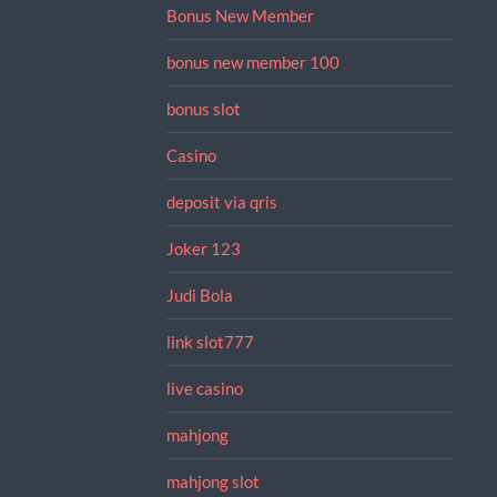
Bonus New Member
bonus new member 100
bonus slot
Casino
deposit via qris
Joker 123
Judi Bola
link slot777
live casino
mahjong
mahjong slot