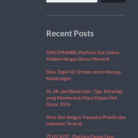
Recent Posts
SPACEMAN88, Platform Slot Online
Modern dengan Bonus Menarik
Situs Togel 4D Terbaik untuk Meraup
Keuntungan
AI, VR, dan Blockchain: Tiga Teknologi
yang Membentuk Masa Depan Slot
Gacor 2026
Situs Slot dengan Transaksi Praktis dan
Informasi Terarah
ZEUS SLOT : Platform Demo Zeus