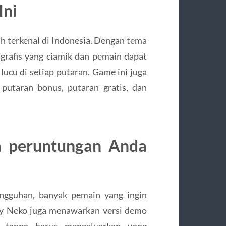
Ini
h terkenal di Indonesia. Dengan tema
grafis yang ciamik dan pemain dapat
ucu di setiap putaran. Game ini juga
i putaran bonus, putaran gratis, dan
 peruntungan Anda
gguhan, banyak pemain yang ingin
ky Neko juga menawarkan versi demo
 tanpa harus mengeluarkan uang