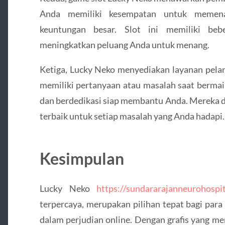
Anda memiliki kesempatan untuk memen
keuntungan besar. Slot ini memiliki be
meningkatkan peluang Anda untuk menang.
Ketiga, Lucky Neko menyediakan layanan pela
memiliki pertanyaan atau masalah saat bermai
dan berdedikasi siap membantu Anda. Mereka 
terbaik untuk setiap masalah yang Anda hadapi.
Kesimpulan
Lucky Neko
https://sundararajanneurohospi
terpercaya, merupakan pilihan tepat bagi par
dalam perjudian online. Dengan grafis yang men