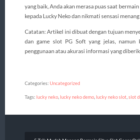
yang baik, Anda akan merasa puas saat bermain
kepada Lucky Neko dan nikmati sensasi menang 
Catatan: Artikel ini dibuat dengan tujuan men
dan game slot PG Soft yang jelas, namun 
penggunaan atau akurasi informasi yang diberikan
Categories:
Uncategorized
Tags:
lucky neko
,
lucky neko demo
,
lucky neko slot
,
slot 