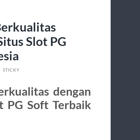
erkualitas
itus Slot PG
esia
/
STICKY
rkualitas dengan
t PG Soft Terbaik