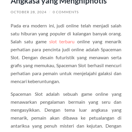
Angkasa yang Menghipnotis
OCTOBER 28, 2024
/
0 COMMENTS
Pada era modern ini, judi online telah menjadi salah
satu hiburan yang populer di kalangan banyak orang.
Salah satu game
slot terbaru
online yang menarik
perhatian para pencinta judi online adalah Spaceman
Slot. Dengan desain futuristik yang menawan serta
grafis yang memukau, Spaceman Slot berhasil mencuri
perhatian para pemain untuk menjelajahi galaksi dan
mencari keberuntungan.
Spaceman Slot adalah sebuah game online yang
menawarkan pengalaman bermain yang seru dan
mengasyikkan. Dengan tema luar angkasa yang
menarik, pemain akan dibawa ke petualangan di
antariksa yang penuh misteri dan kejutan. Dengan