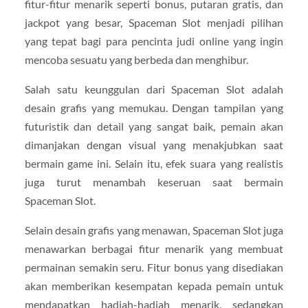
fitur-fitur menarik seperti bonus, putaran gratis, dan
jackpot yang besar, Spaceman Slot menjadi pilihan
yang tepat bagi para pencinta judi online yang ingin
mencoba sesuatu yang berbeda dan menghibur.
Salah satu keunggulan dari Spaceman Slot adalah
desain grafis yang memukau. Dengan tampilan yang
futuristik dan detail yang sangat baik, pemain akan
dimanjakan dengan visual yang menakjubkan saat
bermain game ini. Selain itu, efek suara yang realistis
juga turut menambah keseruan saat bermain
Spaceman Slot.
Selain desain grafis yang menawan, Spaceman Slot juga
menawarkan berbagai fitur menarik yang membuat
permainan semakin seru. Fitur bonus yang disediakan
akan memberikan kesempatan kepada pemain untuk
mendapatkan hadiah-hadiah menarik, sedangkan