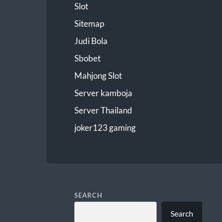
Slot
Sitemap
Judi Bola
Sbobet
Mahjong Slot
Server kamboja
Server Thailand
joker123 gaming
SEARCH
Search