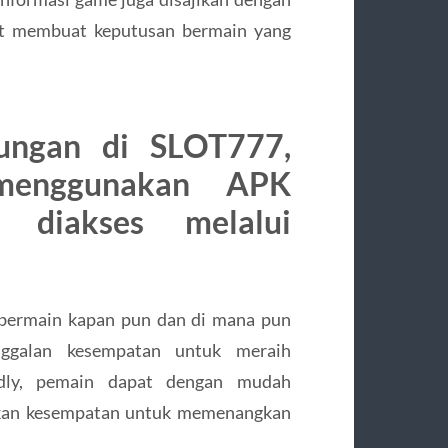
pat membuat keputusan bermain yang
ungan di SLOT777,
menggunakan APK
diakses melalui
bermain kapan pun dan di mana pun
nggalan kesempatan untuk meraih
ndly, pemain dapat dengan mudah
tkan kesempatan untuk memenangkan