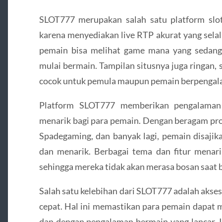
SLOT777 merupakan salah satu platform slot
karena menyediakan live RTP akurat yang selalu
pemain bisa melihat game mana yang sedang
mulai bermain. Tampilan situsnya juga ringan,
cocok untuk pemula maupun pemain berpengal
Platform SLOT777 memberikan pengalaman
menarik bagi para pemain. Dengan beragam prov
Spadegaming, dan banyak lagi, pemain disajik
dan menarik. Berbagai tema dan fitur menari
sehingga mereka tidak akan merasa bosan saat 
Salah satu kelebihan dari SLOT777 adalah akses
cepat. Hal ini memastikan para pemain dapat
dan dengan pengalaman bermain yang lancar. I