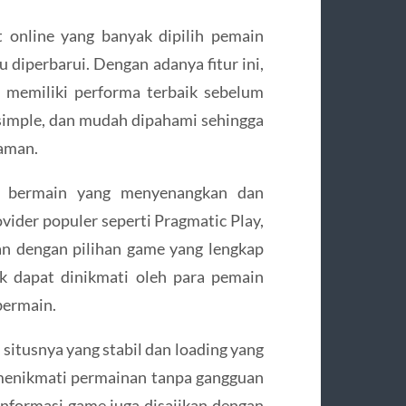
 online yang banyak dipilih pemain
 diperbarui. Dengan adanya fitur ini,
 memiliki performa terbaik sebelum
 simple, dan mudah dipahami sehingga
aman.
 bermain yang menyenangkan dan
ider populer seperti Pragmatic Play,
an dengan pilihan game yang lengkap
k dapat dinikmati oleh para pemain
bermain.
 situsnya yang stabil dan loading yang
 menikmati permainan tanpa gangguan
nformasi game juga disajikan dengan