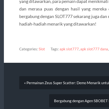
yang ditawarkan, para pemain dapat menikmati 
dan merasa puas dengan hasil yang mereka d
bergabung dengan SLOT777 sekarang juga dan
hadiah-hadiah menarik yang ditawarkan!
Categories:
Slot
Tags:
apk slot777
,
apk slot777 dana
« Permainan Zeus Super Scatter: Demo Menarik untuk
Bergabung dengan Agen SBOBET In