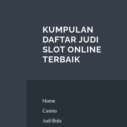
KUMPULAN
DAFTAR JUDI
SLOT ONLINE
TERBAIK
Home
Casino
Judi Bola