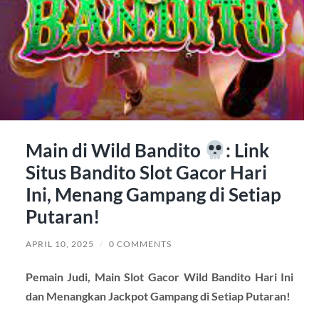
Main di Wild Bandito
: Link
Situs Bandito Slot Gacor Hari
Ini, Menang Gampang di Setiap
Putaran!
APRIL 10, 2025
/
0 COMMENTS
Pemain Judi, Main Slot Gacor Wild Bandito Hari Ini
dan Menangkan Jackpot Gampang di Setiap Putaran!