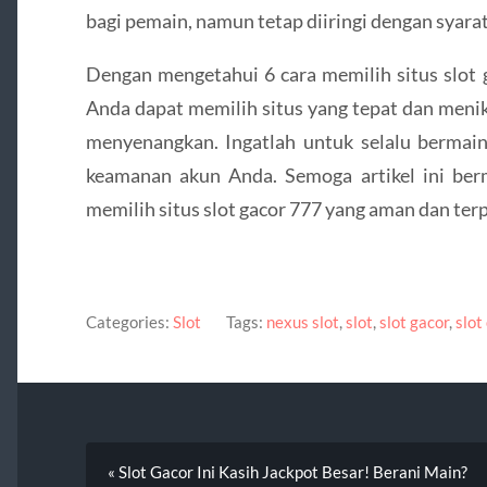
bagi pemain, namun tetap diiringi dengan syarat
Dengan mengetahui 6 cara memilih situs slot 
Anda dapat memilih situs yang tepat dan meni
menyenangkan. Ingatlah untuk selalu bermain
keamanan akun Anda. Semoga artikel ini b
memilih situs slot gacor 777 yang aman dan terp
Categories:
Slot
Tags:
nexus slot
,
slot
,
slot gacor
,
slot
« Slot Gacor Ini Kasih Jackpot Besar! Berani Main?