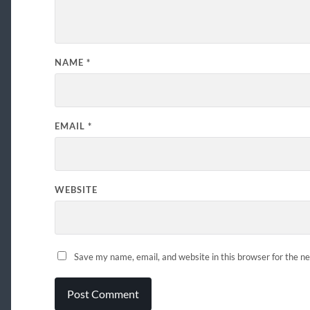
NAME
*
EMAIL
*
WEBSITE
Save my name, email, and website in this browser for the n