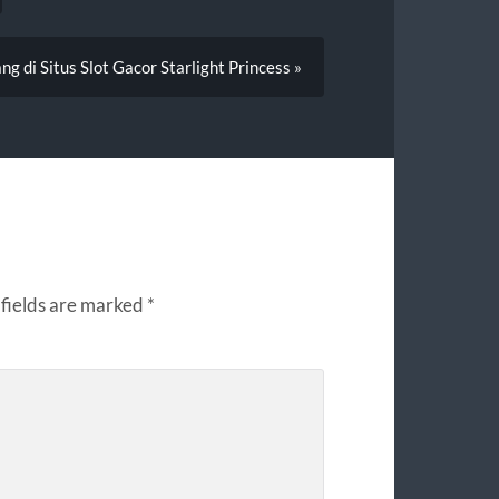
di Situs Slot Gacor Starlight Princess »
fields are marked
*