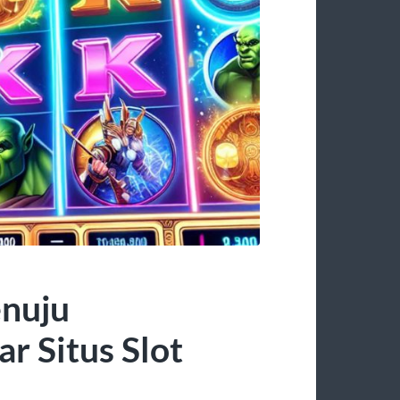
nuju
r Situs Slot