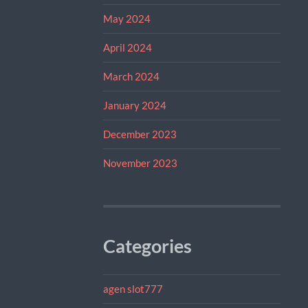
May 2024
April 2024
March 2024
January 2024
December 2023
November 2023
Categories
agen slot777