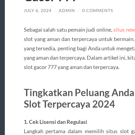
JULY 6, 2024
/
ADMIN
/
0 COMMENTS
Sebagai salah satu pemain judi online,
situs nex
slot yang aman dan terpercaya untuk bermain.
yang tersedia, penting bagi Anda untuk mengeta
yang aman dan terpercaya. Dalam artikel ini, k
slot gacor 777 yang aman dan terpercaya.
Tingkatkan Peluang Anda 
Slot Terpercaya 2024
1. Cek Lisensi dan Regulasi
Langkah pertama dalam memilih situs slot 