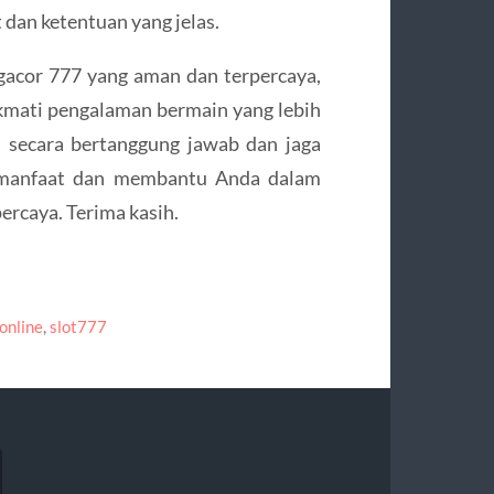
 dan ketentuan yang jelas.
gacor 777 yang aman dan terpercaya,
kmati pengalaman bermain yang lebih
 secara bertanggung jawab dan jaga
ermanfaat dan membantu Anda dalam
ercaya. Terima kasih.
 online
,
slot777