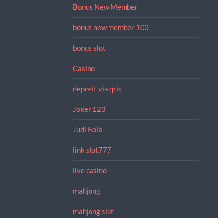
Bonus New Member
bonus new member 100
bonus slot
Casino
deposit via qris
Joker 123
Judi Bola
link slot777
live casino
mahjong
mahjong slot