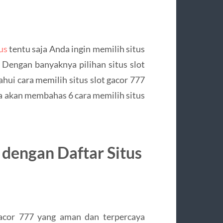
us
tentu saja Anda ingin memilih situs
 Dengan banyaknya pilihan situs slot
hui cara memilih situs slot gacor 777
ita akan membahas 6 cara memilih situs
dengan Daftar Situs
gacor 777 yang aman dan terpercaya