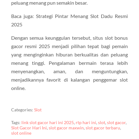
peluang menang pun semakin besar.
Baca juga: Strategi Pintar Menang Slot Dadu Resmi
2025
Dengan semua keunggulan tersebut, situs slot bonus
gacor resmi 2025 menjadi pilihan tepat bagi pemain
yang menginginkan hiburan berkualitas dan peluang
menang tinggi. Pengalaman bermain terasa lebih
menyenangkan, aman, dan menguntungkan,
menjadikannya favorit di kalangan penggemar slot
online.
Categories:
Slot
Tags:
link slot gacor hari ini 2025
,
rtp hari ini
,
slot
,
slot gacor
,
Slot Gacor Hari Ini
,
slot gacor maxwin
,
slot gacor terbaru
,
slot online