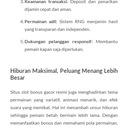
Keamanan transaksi:
Deposit dan penarikan
dijamin cepat dan aman.
Permainan adil:
Sistem RNG menjamin hasil
yang transparan dan independen.
Dukungan pelanggan responsif:
Membantu
pemain kapan saja diperlukan.
Hiburan Maksimal, Peluang Menang Lebih
Besar
Situs slot bonus gacor resmi juga menghadirkan tema
permainan yang variatif, animasi menarik, dan efek
suara yang memikat. Hal ini menambah unsur hiburan
sehingga pemain betah bermain lebih lama. Dengan
memanfaatkan bonus dan memahami pola permainan,