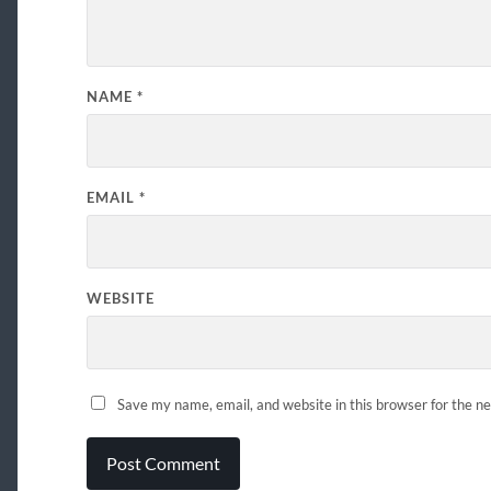
NAME
*
EMAIL
*
WEBSITE
Save my name, email, and website in this browser for the n