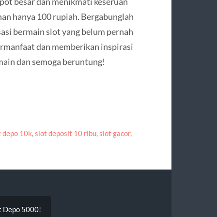
pot besar dan menikmati keseruan
han hanya 100 rupiah. Bergabunglah
sasi bermain slot yang belum pernah
ermanfaat dan memberikan inspirasi
ermain dan semoga beruntung!
t depo 10k
,
slot deposit 10 ribu
,
slot gacor
,
t Depo 5000!