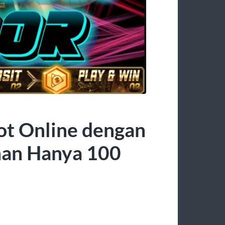
ot Online dengan
han Hanya 100