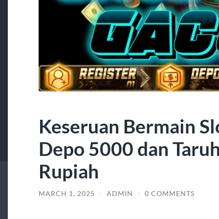
Keseruan Bermain Sl
Depo 5000 dan Taru
Rupiah
MARCH 1, 2025
/
ADMIN
/
0 COMMENTS