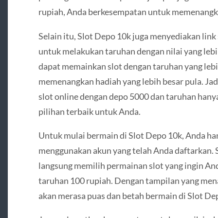
rupiah, Anda berkesempatan untuk memenangkan
Selain itu, Slot Depo 10k juga menyediakan li
untuk melakukan taruhan dengan nilai yang lebih
dapat memainkan slot dengan taruhan yang leb
memenangkan hadiah yang lebih besar pula. Jad
slot online dengan depo 5000 dan taruhan hanya
pilihan terbaik untuk Anda.
Untuk mulai bermain di Slot Depo 10k, Anda han
menggunakan akun yang telah Anda daftarkan. Se
langsung memilih permainan slot yang ingin A
taruhan 100 rupiah. Dengan tampilan yang menar
akan merasa puas dan betah bermain di Slot De