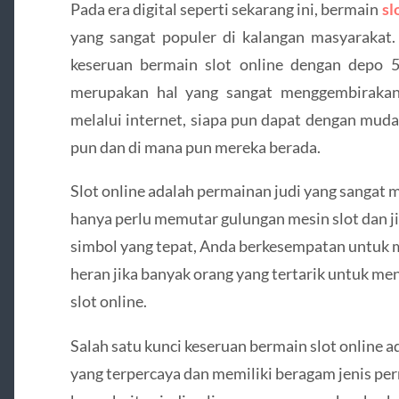
Pada era digital seperti sekarang ini, bermain
sl
yang sangat populer di kalangan masyarakat. 
keseruan bermain slot online dengan depo 
merupakan hal yang sangat menggembiraka
melalui internet, siapa pun dapat dengan mud
pun dan di mana pun mereka berada.
Slot online adalah permainan judi yang sangat
hanya perlu memutar gulungan mesin slot dan j
simbol yang tepat, Anda berkesempatan untuk 
heran jika banyak orang yang tertarik untuk 
slot online.
Salah satu kunci keseruan bermain slot online a
yang terpercaya dan memiliki beragam jenis pe