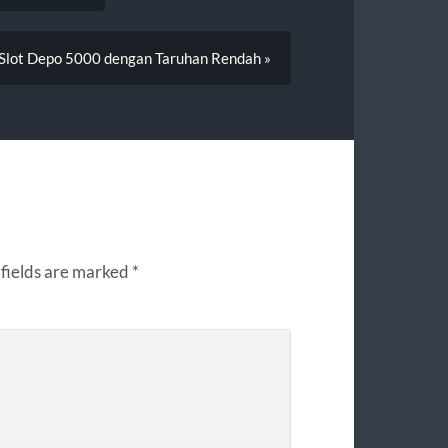
 Slot Depo 5000 dengan Taruhan Rendah »
fields are marked
*