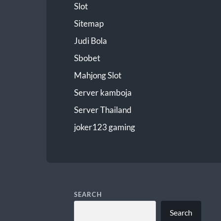
Slot
Sitemap
Judi Bola
Sbobet
Mahjong Slot
Server kamboja
Server Thailand
joker123 gaming
SEARCH
Search