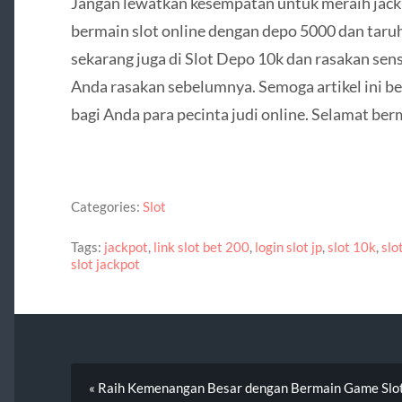
Jangan lewatkan kesempatan untuk meraih jack
bermain slot online dengan depo 5000 dan taru
sekarang juga di Slot Depo 10k dan rasakan sen
Anda rasakan sebelumnya. Semoga artikel ini b
bagi Anda para pecinta judi online. Selamat b
Categories:
Slot
Tags:
jackpot
,
link slot bet 200
,
login slot jp
,
slot 10k
,
slo
slot jackpot
« Raih Kemenangan Besar dengan Bermain Game Slo