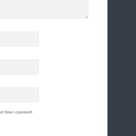
ext time I comment.