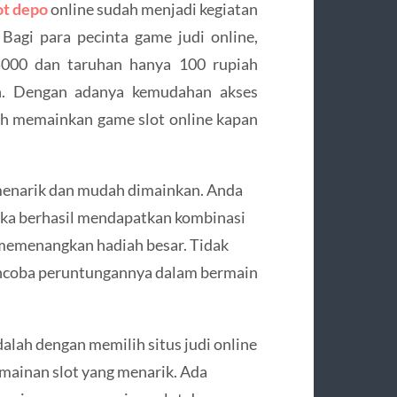
ot depo
online sudah menjadi kegiatan
Bagi para pecinta game judi online,
5000 dan taruhan hanya 100 rupiah
n. Dengan adanya kemudahan akses
ah memainkan game slot online kapan
 menarik dan mudah dimainkan. Anda
ika berhasil mendapatkan kombinasi
memenangkan hadiah besar. Tidak
mencoba peruntungannya dalam bermain
dalah dengan memilih situs judi online
rmainan slot yang menarik. Ada