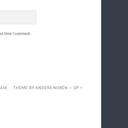
ext time I comment.
BAIK
THEME BY
ANDERS NORÉN
—
UP ↑