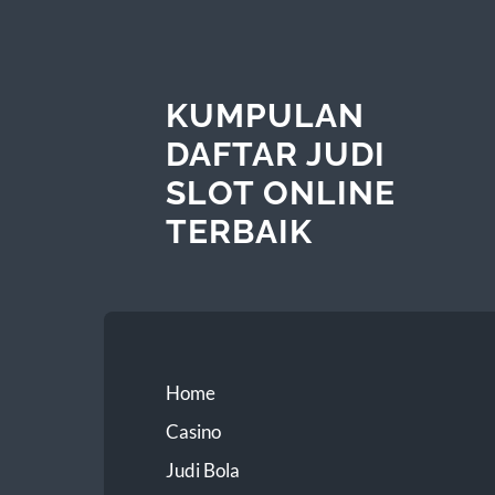
KUMPULAN
DAFTAR JUDI
SLOT ONLINE
TERBAIK
Home
Casino
Judi Bola