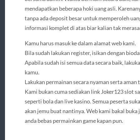
mendapatkan beberapa hoki uang asli. Karenan
tanpa ada deposit besar untuk memperoleh uang
informasi komplet di atas biar kalian tak meras
Kamu harus masuk ke dalam alamat web kami.
Bila sudah lakukan register, isikan dengan biodat
Apabila sudah isi semua data secara baik, lakuk
kamu.
Lakukan permainan secara nyaman serta aman ti
Kami bukan cuma sediakan link Joker123 slot sa
seperti bola dan live kasino. Semua peserta suk
akan jemu buat nantinya. Web kami bakal buka j
anda bebas permainkan game kapan pun.