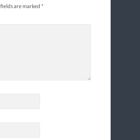
fields are marked
*