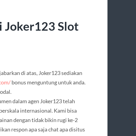
i Joker123 Slot
abarkan di atas, Joker123 sediakan
.com/
bonus menguntung untuk anda.
odal.
umen dalam agen Joker123 telah
berskala internasional. Kami bisa
nan dengan tidak bikin rugi ke-2
ikan respon apa saja chat apa disitus