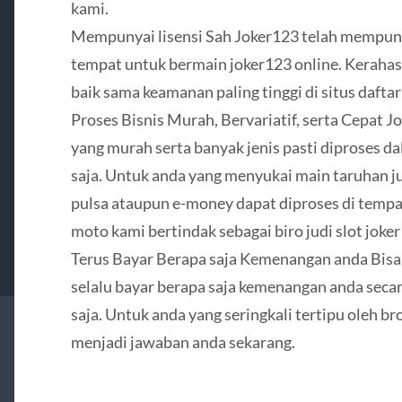
kami.
Mempunyai lisensi Sah Joker123 telah mempunyai
tempat untuk bermain joker123 online. Kerahas
baik sama keamanan paling tinggi di situs daftar
Proses Bisnis Murah, Bervariatif, serta Cepat 
yang murah serta banyak jenis pasti diproses d
saja. Untuk anda yang menyukai main taruhan 
pulsa ataupun e-money dapat diproses di tempat
moto kami bertindak sebagai biro judi slot joke
Terus Bayar Berapa saja Kemenangan anda Bisa
selalu bayar berapa saja kemenangan anda secar
saja. Untuk anda yang seringkali tertipu oleh br
menjadi jawaban anda sekarang.