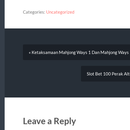
Categories:
Uncategorized
« Ketaksamaan Mahjong Ways 1 Dan Mahjong Ways 2 
Slot Bet 100 Perak Alt
Leave a Reply