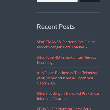
Recent Posts
SPACEMAN88, Platform Slot Online
Modern dengan Bonus Menarik
Situs Togel 4D Terbaik untuk Meraup
Keuntungan
AI, VR, dan Blockchain: Tiga Teknologi
yang Membentuk Masa Depan Slot
Gacor 2026
Situs Slot dengan Transaksi Praktis dan
Informasi Terarah
ZEUS SLOT : Platform Demo Zeus