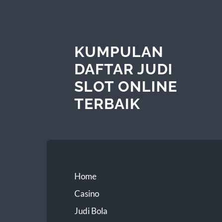
KUMPULAN
DAFTAR JUDI
SLOT ONLINE
TERBAIK
Home
Casino
Judi Bola