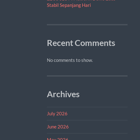
Stabil Sepanjang Hari
Recent Comments
No comments to show.
Archives
July 2026
June 2026
May 2026