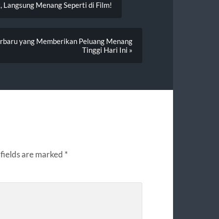
 Langsung Menang Seperti di Film!
 Terbaru yang Memberikan Peluang Menang
Tinggi Hari Ini »
fields are marked
*