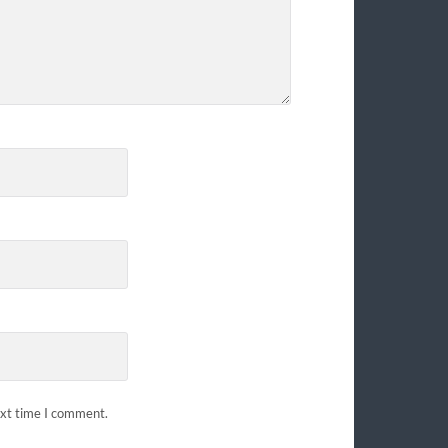
ext time I comment.