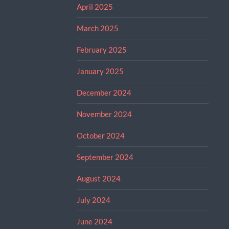
April 2025
March 2025
February 2025
January 2025
December 2024
November 2024
October 2024
September 2024
August 2024
July 2024
June 2024