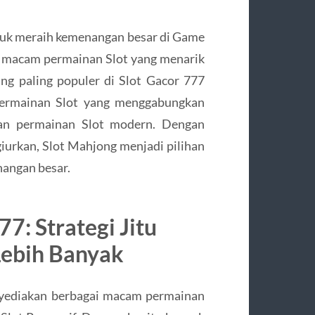
tuk meraih kemenangan besar di Game
i macam permainan Slot yang menarik
g paling populer di Slot Gacor 777
permainan Slot yang menggabungkan
gan permainan Slot modern. Dengan
giurkan, Slot Mahjong menjadi pilihan
nangan besar.
7: Strategi Jitu
ebih Banyak
nyediakan berbagai macam permainan