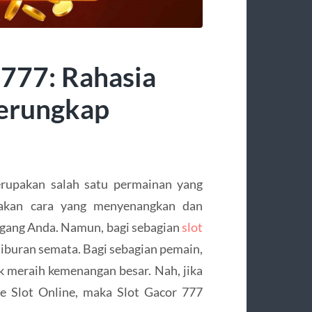
 777: Rahasia
erungkap
erupakan salah satu permainan yang
pakan cara yang menyenangkan dan
gang Anda. Namun, bagi sebagian
slot
hiburan semata. Bagi sebagian pemain,
k meraih kemenangan besar. Nah, jika
e Slot Online, maka Slot Gacor 777