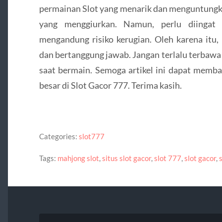
permainan Slot yang menarik dan menguntungka
yang menggiurkan. Namun, perlu diingat
mengandung risiko kerugian. Oleh karena itu,
dan bertanggung jawab. Jangan terlalu terbawa 
saat bermain. Semoga artikel ini dapat mem
besar di Slot Gacor 777. Terima kasih.
Categories:
slot777
Tags:
mahjong slot
,
situs slot gacor
,
slot 777
,
slot gacor
,