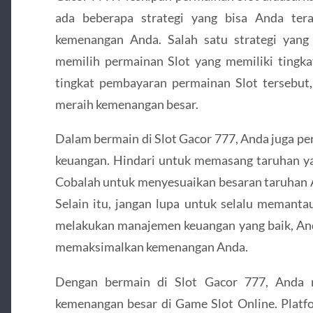
ada beberapa strategi yang bisa Anda ter
kemenangan Anda. Salah satu strategi yang
memilih permainan Slot yang memiliki tingka
tingkat pembayaran permainan Slot tersebut
meraih kemenangan besar.
Dalam bermain di Slot Gacor 777, Anda juga p
keuangan. Hindari untuk memasang taruhan yang
Cobalah untuk menyesuaikan besaran taruhan 
Selain itu, jangan lupa untuk selalu memanta
melakukan manajemen keuangan yang baik, An
memaksimalkan kemenangan Anda.
Dengan bermain di Slot Gacor 777, Anda 
kemenangan besar di Game Slot Online. Plat