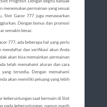
n Slot Progresif. Dengan begitu banyak
akan menemukan permainan yang sesuai
tu, Slot Gacor 777 juga menawarkan
ggiurkan. Dengan bonus dan promosi
ar semakin besar.
cor 777, ada beberapa hal yang perlu
h mendaftar dan verifikasi akun Anda
 tidak akan bisa memainkan permainan
Anda telah memahami aturan dan cara
t yang tersedia. Dengan memahami
nda akan memiliki peluang yang lebih
or keberuntungan saat bermain di Slot
an pada keberuntungan, namun masih