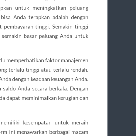
apkan untuk meningkatkan peluang
 bisa Anda terapkan adalah dengan
t pembayaran tinggi. Semakin tinggi
, semakin besar peluang Anda untuk
erlu memperhatikan faktor manajemen
 terlalu tinggi atau terlalu rendah.
Anda dengan keadaan keuangan Anda.
u saldo Anda secara berkala. Dengan
da dapat meminimalkan kerugian dan
memiliki kesempatan untuk meraih
form ini menawarkan berbagai macam