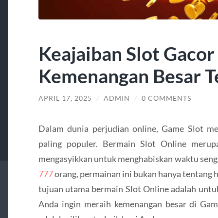
Keajaiban Slot Gacor
Kemenangan Besar T
APRIL 17, 2025
/
ADMIN
/
0 COMMENTS
Dalam dunia perjudian online, Game Slot m
paling populer. Bermain Slot Online meru
mengasyikkan untuk menghabiskan waktu seng
777
orang, permainan ini bukan hanya tentang 
tujuan utama bermain Slot Online adalah untu
Anda ingin meraih kemenangan besar di Gam