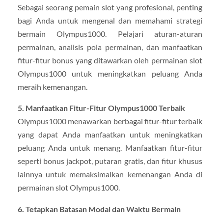
Sebagai seorang pemain slot yang profesional, penting
bagi Anda untuk mengenal dan memahami strategi
bermain Olympus1000. Pelajari aturan-aturan
permainan, analisis pola permainan, dan manfaatkan
fitur-fitur bonus yang ditawarkan oleh permainan slot
Olympus1000 untuk meningkatkan peluang Anda
meraih kemenangan.
5. Manfaatkan Fitur-Fitur Olympus1000 Terbaik
Olympus1000 menawarkan berbagai fitur-fitur terbaik
yang dapat Anda manfaatkan untuk meningkatkan
peluang Anda untuk menang. Manfaatkan fitur-fitur
seperti bonus jackpot, putaran gratis, dan fitur khusus
lainnya untuk memaksimalkan kemenangan Anda di
permainan slot Olympus1000.
6. Tetapkan Batasan Modal dan Waktu Bermain