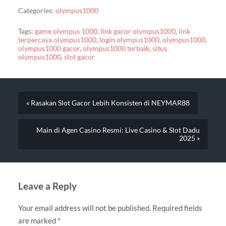
Categories:
olympus1000
Tags:
game olympus 1000
,
link gacor olympus1000
,
link
terpercaya olympus1000
,
login olympus1000
,
olympus1000
,
olympus1000 gacor
,
olympus1000 terbaik
,
situs
olympus1000
,
slot gacor
« Rasakan Slot Gacor Lebih Konsisten di NEYMAR88
Main di Agen Casino Resmi: Live Casino & Slot Dadu
2025 »
Leave a Reply
Your email address will not be published.
Required fields
are marked
*