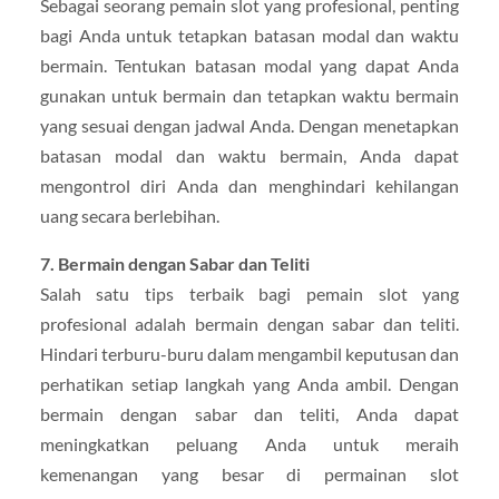
Sebagai seorang pemain slot yang profesional, penting
bagi Anda untuk tetapkan batasan modal dan waktu
bermain. Tentukan batasan modal yang dapat Anda
gunakan untuk bermain dan tetapkan waktu bermain
yang sesuai dengan jadwal Anda. Dengan menetapkan
batasan modal dan waktu bermain, Anda dapat
mengontrol diri Anda dan menghindari kehilangan
uang secara berlebihan.
7. Bermain dengan Sabar dan Teliti
Salah satu tips terbaik bagi pemain slot yang
profesional adalah bermain dengan sabar dan teliti.
Hindari terburu-buru dalam mengambil keputusan dan
perhatikan setiap langkah yang Anda ambil. Dengan
bermain dengan sabar dan teliti, Anda dapat
meningkatkan peluang Anda untuk meraih
kemenangan yang besar di permainan slot