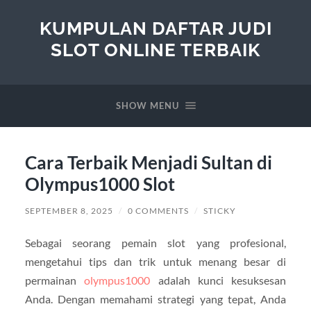
KUMPULAN DAFTAR JUDI
SLOT ONLINE TERBAIK
SHOW MENU
Cara Terbaik Menjadi Sultan di
Olympus1000 Slot
SEPTEMBER 8, 2025
/
0 COMMENTS
/
STICKY
Sebagai seorang pemain slot yang profesional,
mengetahui tips dan trik untuk menang besar di
permainan
olympus1000
adalah kunci kesuksesan
Anda. Dengan memahami strategi yang tepat, Anda