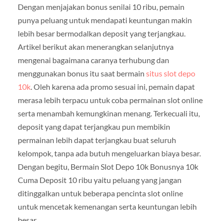
Dengan menjajakan bonus senilai 10 ribu, pemain
punya peluang untuk mendapati keuntungan makin
lebih besar bermodalkan deposit yang terjangkau.
Artikel berikut akan menerangkan selanjutnya
mengenai bagaimana caranya terhubung dan
menggunakan bonus itu saat bermain
situs slot depo
10k
. Oleh karena ada promo sesuai ini, pemain dapat
merasa lebih terpacu untuk coba permainan slot online
serta menambah kemungkinan menang. Terkecuali itu,
deposit yang dapat terjangkau pun membikin
permainan lebih dapat terjangkau buat seluruh
kelompok, tanpa ada butuh mengeluarkan biaya besar.
Dengan begitu, Bermain Slot Depo 10k Bonusnya 10k
Cuma Deposit 10 ribu yaitu peluang yang jangan
ditinggalkan untuk beberapa pencinta slot online
untuk mencetak kemenangan serta keuntungan lebih
besar.