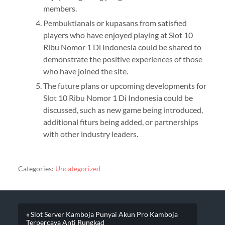
members.
Pembuktianals or kupasans from satisfied
players who have enjoyed playing at Slot 10
Ribu Nomor 1 Di Indonesia could be shared to
demonstrate the positive experiences of those
who have joined the site.
The future plans or upcoming developments for
Slot 10 Ribu Nomor 1 Di Indonesia could be
discussed, such as new game being introduced,
additional fiturs being added, or partnerships
with other industry leaders.
Categories:
Uncategorized
« Slot Server Kamboja Punyai Akun Pro Kamboja
Terpercaya Anti Rungkad