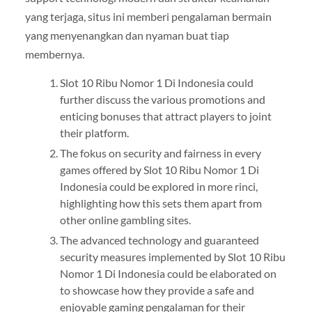
yang terjaga, situs ini memberi pengalaman bermain
yang menyenangkan dan nyaman buat tiap
membernya.
Slot 10 Ribu Nomor 1 Di Indonesia could
further discuss the various promotions and
enticing bonuses that attract players to joint
their platform.
The fokus on security and fairness in every
games offered by Slot 10 Ribu Nomor 1 Di
Indonesia could be explored in more rinci,
highlighting how this sets them apart from
other online gambling sites.
The advanced technology and guaranteed
security measures implemented by Slot 10 Ribu
Nomor 1 Di Indonesia could be elaborated on
to showcase how they provide a safe and
enjoyable gaming pengalaman for their