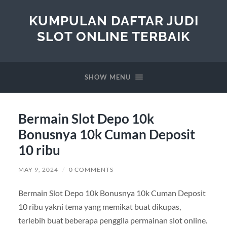
KUMPULAN DAFTAR JUDI
SLOT ONLINE TERBAIK
SHOW MENU
Bermain Slot Depo 10k
Bonusnya 10k Cuman Deposit
10 ribu
MAY 9, 2024
/
0 COMMENTS
Bermain Slot Depo 10k Bonusnya 10k Cuman Deposit
10 ribu yakni tema yang memikat buat dikupas,
terlebih buat beberapa penggila permainan slot online.