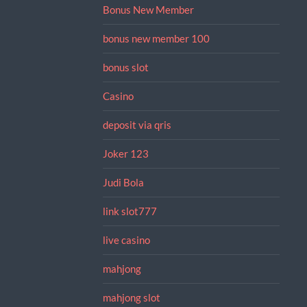
Bonus New Member
bonus new member 100
bonus slot
Casino
deposit via qris
Joker 123
Judi Bola
link slot777
live casino
mahjong
mahjong slot