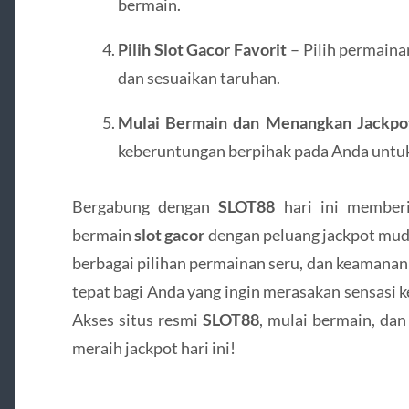
bermain.
Pilih Slot Gacor Favorit
– Pilih permaina
dan sesuaikan taruhan.
Mulai Bermain dan Menangkan Jackpo
keberuntungan berpihak pada Anda untuk
Bergabung dengan
SLOT88
hari ini member
bermain
slot gacor
dengan peluang jackpot mud
berbagai pilihan permainan seru, dan keamanan
tepat bagi Anda yang ingin merasakan sensasi 
Akses situs resmi
SLOT88
, mulai bermain, da
meraih jackpot hari ini!