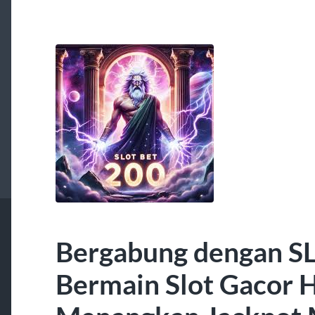
Bergabung dengan S
Bermain Slot Gacor H