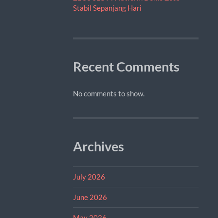
Stabil Sepanjang Hari
Recent Comments
No comments to show.
Archives
July 2026
June 2026
May 2026