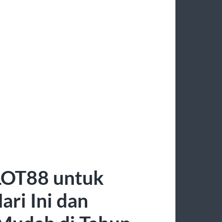
LOT88 untuk
ari Ini dan