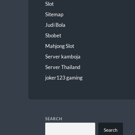
Slot
Sitemap
Judi Bola
Sbobet
Mahjong Slot
Server kamboja
Server Thailand
joker123 gaming
SEARCH
Search