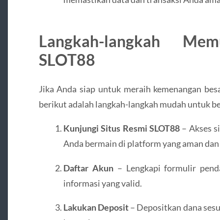
Langkah-langkah Mem
SLOT88
Jika Anda siap untuk meraih kemenangan besa
berikut adalah langkah-langkah mudah untuk b
Kunjungi Situs Resmi SLOT88
– Akses s
Anda bermain di platform yang aman dan 
Daftar Akun
– Lengkapi formulir pend
informasi yang valid.
Lakukan Deposit
– Depositkan dana sesu