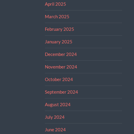
April 2025
March 2025
February 2025
January 2025
December 2024
November 2024
October 2024
September 2024
August 2024
July 2024
June 2024