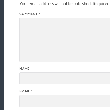
Your email address will not be published.
Required 
COMMENT
*
NAME
*
EMAIL
*