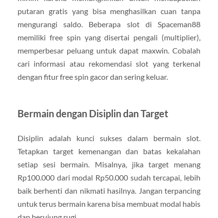
putaran gratis yang bisa menghasilkan cuan tanpa
mengurangi saldo. Beberapa slot di Spaceman88
memiliki free spin yang disertai pengali (multiplier),
memperbesar peluang untuk dapat maxwin. Cobalah
cari informasi atau rekomendasi slot yang terkenal
dengan fitur free spin gacor dan sering keluar.
Bermain dengan Disiplin dan Target
Disiplin adalah kunci sukses dalam bermain slot.
Tetapkan target kemenangan dan batas kekalahan
setiap sesi bermain. Misalnya, jika target menang
Rp100.000 dari modal Rp50.000 sudah tercapai, lebih
baik berhenti dan nikmati hasilnya. Jangan terpancing
untuk terus bermain karena bisa membuat modal habis
dan berujung rugi.