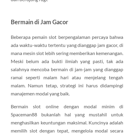
Bermain di Jam Gacor
Beberapa pemain slot berpengalaman percaya bahwa
ada waktu-waktu tertentu yang dianggap jam gacor, di
mana mesin slot lebih sering memberikan kemenangan.
Meski belum ada bukti ilmiah yang pasti, tak ada
salahnya mencoba bermain di jam-jam yang dianggap
ramai seperti malam hari atau menjelang tengah
malam. Namun tetap, strategi ini harus didampingi
manajemen modal yang baik.
Bermain slot online dengan modal minim di
Spaceman88 bukanlah hal yang mustahil untuk
menghasilkan keuntungan maksimal. Kuncinya adalah
memilih slot dengan tepat, mengelola modal secara