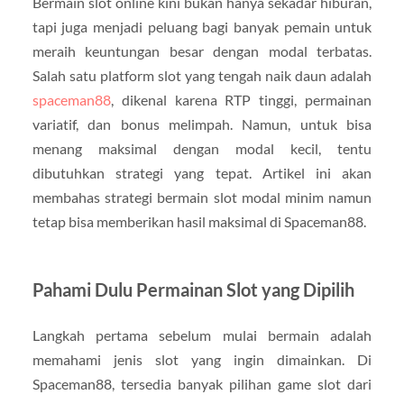
Bermain slot online kini bukan hanya sekadar hiburan,
tapi juga menjadi peluang bagi banyak pemain untuk
meraih keuntungan besar dengan modal terbatas.
Salah satu platform slot yang tengah naik daun adalah
spaceman88
, dikenal karena RTP tinggi, permainan
variatif, dan bonus melimpah. Namun, untuk bisa
menang maksimal dengan modal kecil, tentu
dibutuhkan strategi yang tepat. Artikel ini akan
membahas strategi bermain slot modal minim namun
tetap bisa memberikan hasil maksimal di Spaceman88.
Pahami Dulu Permainan Slot yang Dipilih
Langkah pertama sebelum mulai bermain adalah
memahami jenis slot yang ingin dimainkan. Di
Spaceman88, tersedia banyak pilihan game slot dari