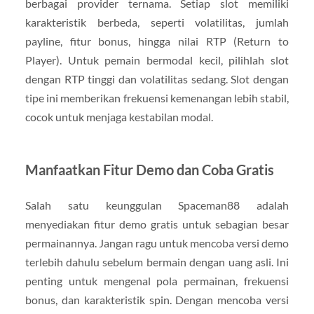
berbagai provider ternama. Setiap slot memiliki
karakteristik berbeda, seperti volatilitas, jumlah
payline, fitur bonus, hingga nilai RTP (Return to
Player). Untuk pemain bermodal kecil, pilihlah slot
dengan RTP tinggi dan volatilitas sedang. Slot dengan
tipe ini memberikan frekuensi kemenangan lebih stabil,
cocok untuk menjaga kestabilan modal.
Manfaatkan Fitur Demo dan Coba Gratis
Salah satu keunggulan Spaceman88 adalah
menyediakan fitur demo gratis untuk sebagian besar
permainannya. Jangan ragu untuk mencoba versi demo
terlebih dahulu sebelum bermain dengan uang asli. Ini
penting untuk mengenal pola permainan, frekuensi
bonus, dan karakteristik spin. Dengan mencoba versi