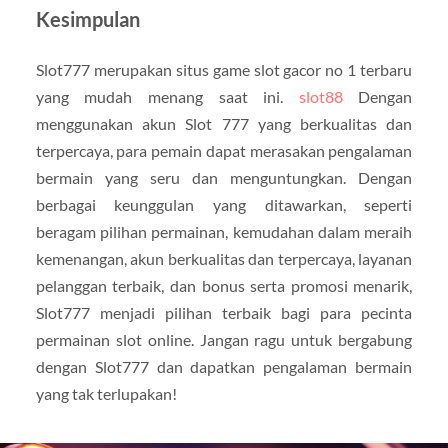
Kesimpulan
Slot777 merupakan situs game slot gacor no 1 terbaru
yang mudah menang saat ini.
slot88
Dengan
menggunakan akun Slot 777 yang berkualitas dan
terpercaya, para pemain dapat merasakan pengalaman
bermain yang seru dan menguntungkan. Dengan
berbagai keunggulan yang ditawarkan, seperti
beragam pilihan permainan, kemudahan dalam meraih
kemenangan, akun berkualitas dan terpercaya, layanan
pelanggan terbaik, dan bonus serta promosi menarik,
Slot777 menjadi pilihan terbaik bagi para pecinta
permainan slot online. Jangan ragu untuk bergabung
dengan Slot777 dan dapatkan pengalaman bermain
yang tak terlupakan!