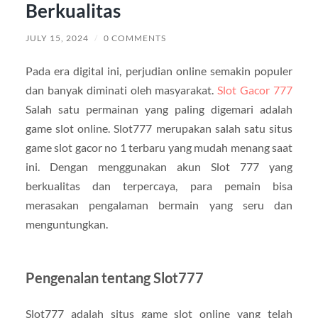
Berkualitas
JULY 15, 2024
/
0 COMMENTS
Pada era digital ini, perjudian online semakin populer
dan banyak diminati oleh masyarakat.
Slot Gacor 777
Salah satu permainan yang paling digemari adalah
game slot online. Slot777 merupakan salah satu situs
game slot gacor no 1 terbaru yang mudah menang saat
ini. Dengan menggunakan akun Slot 777 yang
berkualitas dan terpercaya, para pemain bisa
merasakan pengalaman bermain yang seru dan
menguntungkan.
Pengenalan tentang Slot777
Slot777 adalah situs game slot online yang telah