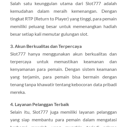
Salah satu keunggulan utama dari Slot777 adalah
kemudahan dalam meraih kemenangan. Dengan
tingkat RTP (Return to Player) yang tinggi, para pemain
memiliki peluang besar untuk memenangkan hadiah
besar setiap kali memutar gulungan slot.
3. Akun Berkualitas dan Terpercaya
Slot777 hanya menggunakan akun berkualitas dan
terpercaya untuk memastikan keamanan dan
kenyamanan para pemain. Dengan sistem keamanan
yang terjamin, para pemain bisa bermain dengan
tenang tanpa khawatir tentang kebocoran data pribadi
mereka.
4. Layanan Pelanggan Terbaik
Selain itu, Slot777 juga memiliki layanan pelanggan
yang siap membantu para pemain dalam mengatasi