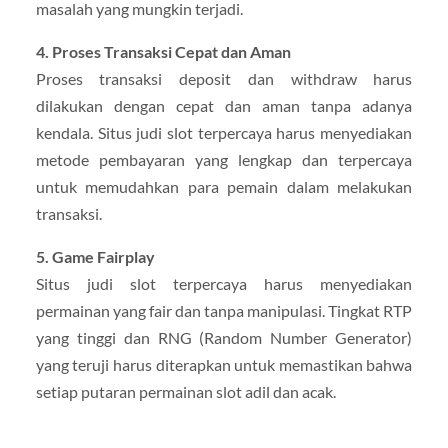
masalah yang mungkin terjadi.
4. Proses Transaksi Cepat dan Aman
Proses transaksi deposit dan withdraw harus
dilakukan dengan cepat dan aman tanpa adanya
kendala. Situs judi slot terpercaya harus menyediakan
metode pembayaran yang lengkap dan terpercaya
untuk memudahkan para pemain dalam melakukan
transaksi.
5. Game Fairplay
Situs judi slot terpercaya harus menyediakan
permainan yang fair dan tanpa manipulasi. Tingkat RTP
yang tinggi dan RNG (Random Number Generator)
yang teruji harus diterapkan untuk memastikan bahwa
setiap putaran permainan slot adil dan acak.