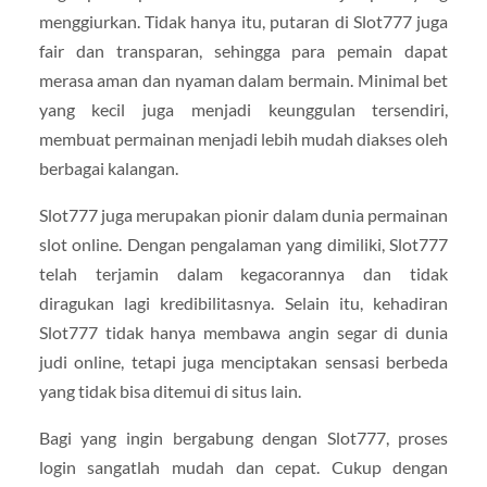
menggiurkan. Tidak hanya itu, putaran di Slot777 juga
fair dan transparan, sehingga para pemain dapat
merasa aman dan nyaman dalam bermain. Minimal bet
yang kecil juga menjadi keunggulan tersendiri,
membuat permainan menjadi lebih mudah diakses oleh
berbagai kalangan.
Slot777 juga merupakan pionir dalam dunia permainan
slot online. Dengan pengalaman yang dimiliki, Slot777
telah terjamin dalam kegacorannya dan tidak
diragukan lagi kredibilitasnya. Selain itu, kehadiran
Slot777 tidak hanya membawa angin segar di dunia
judi online, tetapi juga menciptakan sensasi berbeda
yang tidak bisa ditemui di situs lain.
Bagi yang ingin bergabung dengan Slot777, proses
login sangatlah mudah dan cepat. Cukup dengan