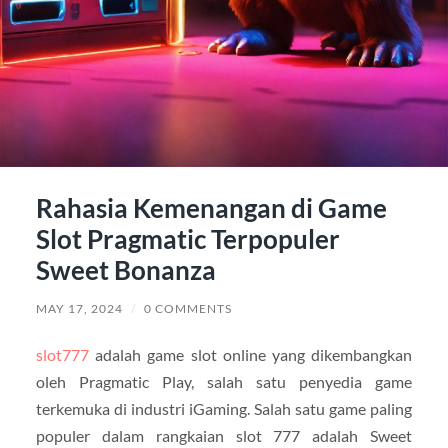
Rahasia Kemenangan di Game
Slot Pragmatic Terpopuler
Sweet Bonanza
MAY 17, 2024
/
0 COMMENTS
slot777
adalah game slot online yang dikembangkan
oleh Pragmatic Play, salah satu penyedia game
terkemuka di industri iGaming. Salah satu game paling
populer dalam rangkaian slot 777 adalah Sweet