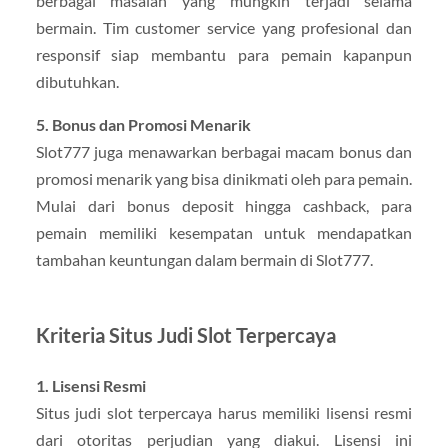
berbagai masalah yang mungkin terjadi selama
bermain. Tim customer service yang profesional dan
responsif siap membantu para pemain kapanpun
dibutuhkan.
5. Bonus dan Promosi Menarik
Slot777 juga menawarkan berbagai macam bonus dan
promosi menarik yang bisa dinikmati oleh para pemain.
Mulai dari bonus deposit hingga cashback, para
pemain memiliki kesempatan untuk mendapatkan
tambahan keuntungan dalam bermain di Slot777.
Kriteria Situs Judi Slot Terpercaya
1. Lisensi Resmi
Situs judi slot terpercaya harus memiliki lisensi resmi
dari otoritas perjudian yang diakui. Lisensi ini