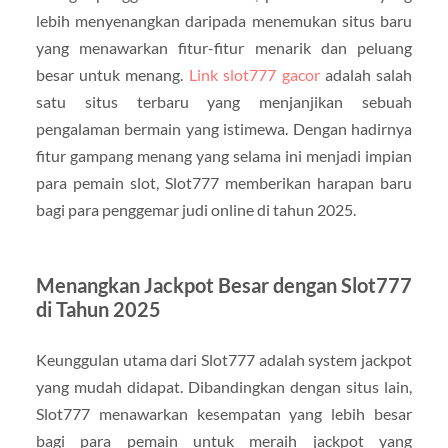
lebih menyenangkan daripada menemukan situs baru
yang menawarkan fitur-fitur menarik dan peluang
besar untuk menang.
Link slot777 gacor
adalah salah
satu situs terbaru yang menjanjikan sebuah
pengalaman bermain yang istimewa. Dengan hadirnya
fitur gampang menang yang selama ini menjadi impian
para pemain slot, Slot777 memberikan harapan baru
bagi para penggemar judi online di tahun 2025.
Menangkan Jackpot Besar dengan Slot777
di Tahun 2025
Keunggulan utama dari Slot777 adalah system jackpot
yang mudah didapat. Dibandingkan dengan situs lain,
Slot777 menawarkan kesempatan yang lebih besar
bagi para pemain untuk meraih jackpot yang