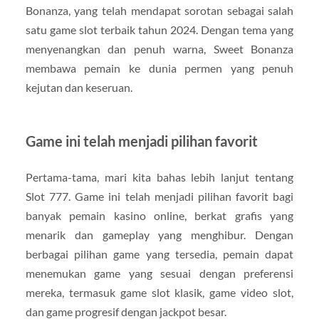
Bonanza, yang telah mendapat sorotan sebagai salah
satu game slot terbaik tahun 2024. Dengan tema yang
menyenangkan dan penuh warna, Sweet Bonanza
membawa pemain ke dunia permen yang penuh
kejutan dan keseruan.
Game ini telah menjadi pilihan favorit
Pertama-tama, mari kita bahas lebih lanjut tentang
Slot 777. Game ini telah menjadi pilihan favorit bagi
banyak pemain kasino online, berkat grafis yang
menarik dan gameplay yang menghibur. Dengan
berbagai pilihan game yang tersedia, pemain dapat
menemukan game yang sesuai dengan preferensi
mereka, termasuk game slot klasik, game video slot,
dan game progresif dengan jackpot besar.