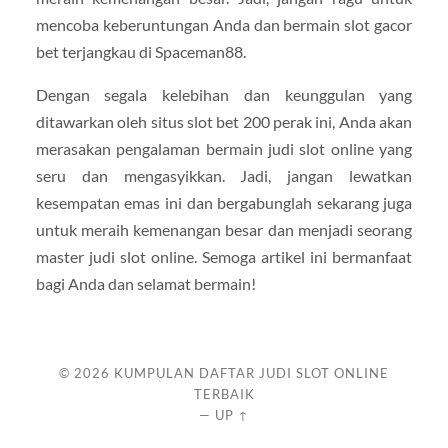
mencoba keberuntungan Anda dan bermain slot gacor
bet terjangkau di Spaceman88.
Dengan segala kelebihan dan keunggulan yang
ditawarkan oleh situs slot bet 200 perak ini, Anda akan
merasakan pengalaman bermain judi slot online yang
seru dan mengasyikkan. Jadi, jangan lewatkan
kesempatan emas ini dan bergabunglah sekarang juga
untuk meraih kemenangan besar dan menjadi seorang
master judi slot online. Semoga artikel ini bermanfaat
bagi Anda dan selamat bermain!
© 2026
KUMPULAN DAFTAR JUDI SLOT ONLINE
TERBAIK
—
UP ↑