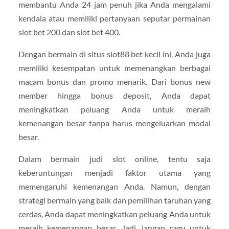
membantu Anda 24 jam penuh jika Anda mengalami
kendala atau memiliki pertanyaan seputar permainan
slot bet 200 dan slot bet 400.
Dengan bermain di situs slot88 bet kecil ini, Anda juga
memiliki kesempatan untuk memenangkan berbagai
macam bonus dan promo menarik. Dari bonus new
member hingga bonus deposit, Anda dapat
meningkatkan peluang Anda untuk meraih
kemenangan besar tanpa harus mengeluarkan modal
besar.
Dalam bermain judi slot online, tentu saja
keberuntungan menjadi faktor utama yang
memengaruhi kemenangan Anda. Namun, dengan
strategi bermain yang baik dan pemilihan taruhan yang
cerdas, Anda dapat meningkatkan peluang Anda untuk
meraih kemenangan besar. Jadi, jangan ragu untuk