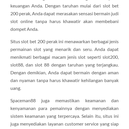
keuangan Anda. Dengan taruhan mulai dari slot bet
200 perak, Anda dapat merasakan sensasi bermain judi
slot online tanpa harus khawatir akan membebani
dompet Anda.
Situs slot bet 200 perak ini menawarkan berbagai jenis
permainan slot yang menarik dan seru. Anda dapat
menikmati berbagai macam jenis slot seperti slot200,
slot88, dan slot 88 dengan taruhan yang terjangkau.
Dengan demikian, Anda dapat bermain dengan aman
dan nyaman tanpa harus khawatir kehilangan banyak
uang.
Spaceman88 juga memastikan keamanan dan
kenyamanan para pemainnya dengan menyediakan
sistem keamanan yang terpercaya. Selain itu, situs ini
juga menyediakan layanan customer service yang siap