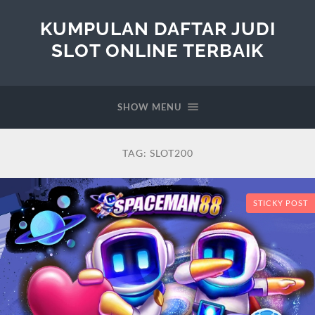
KUMPULAN DAFTAR JUDI
SLOT ONLINE TERBAIK
SHOW MENU
TAG:
SLOT200
STICKY POST