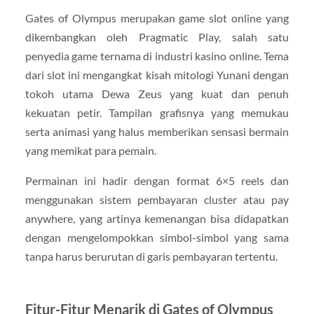
Gates of Olympus merupakan game slot online yang
dikembangkan oleh Pragmatic Play, salah satu
penyedia game ternama di industri kasino online. Tema
dari slot ini mengangkat kisah mitologi Yunani dengan
tokoh utama Dewa Zeus yang kuat dan penuh
kekuatan petir. Tampilan grafisnya yang memukau
serta animasi yang halus memberikan sensasi bermain
yang memikat para pemain.
Permainan ini hadir dengan format 6×5 reels dan
menggunakan sistem pembayaran cluster atau pay
anywhere, yang artinya kemenangan bisa didapatkan
dengan mengelompokkan simbol-simbol yang sama
tanpa harus berurutan di garis pembayaran tertentu.
Fitur-Fitur Menarik di Gates of Olympus