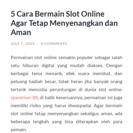
5 Cara Bermain Slot Online
Agar Tetap Menyenangkan dan
Aman
JULY 7, 2025
/
0 COMMENTS
Permainan slot online semakin populer sebagai salah
satu hiburan digital yang mudah diakses. Dengan
berbagai tema menarik, efek suara memikat, dan
peluang hadiah besar, tidak heran jika banyak orang
tertarik mencoba peruntungan di dunia slot online.
spaceman 88
, di balik keseruannya, permainan ini juga
memiliki risiko yang harus diwaspadai. Agar bermain
slot online tetap menyenangkan sekaligus aman, ada
beberapa langkah yang bisa diterapkan oleh para
pemain.