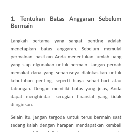
1. Tentukan Batas Anggaran Sebelum
Bermain
Langkah pertama yang sangat penting adalah
menetapkan batas anggaran. Sebelum memulai
permainan, pastikan Anda menentukan jumlah uang
yang siap digunakan untuk bermain. Jangan pernah
memakai dana yang seharusnya dialokasikan untuk
kebutuhan penting, seperti biaya sehari-hari atau
tabungan. Dengan memiliki batas yang jelas, Anda
dapat menghindari kerugian finansial yang tidak
diinginkan.
Selain itu, jangan tergoda untuk terus bermain saat
sedang kalah dengan harapan mendapatkan kembali