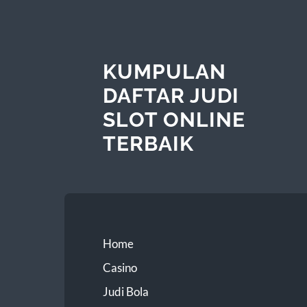
KUMPULAN
DAFTAR JUDI
SLOT ONLINE
TERBAIK
Home
Casino
Judi Bola