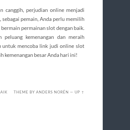
 canggih, perjudian online menjadi
, sebagai pemain, Anda perlu memilih
a bermain permainan slot dengan baik.
n peluang kemenangan dan meraih
 untuk mencoba link judi online slot
aih kemenangan besar Anda hari ini!
BAIK
THEME BY
ANDERS NORÉN
—
UP ↑