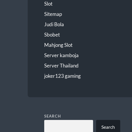
Slot
Sitemap
Judi Bola
Sbobet
Mahjong Slot
Server kamboja
Server Thailand
joker123 gaming
SEARCH
Search