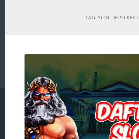
TAG:
SLOT DEPO KEC