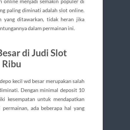
ian online menjadi semakin populer di
g paling diminati adalah slot online.
yang ditawarkan, tidak heran jika
untungannya dalam permainan ini.
esar di Judi Slot
 Ribu
 depo kecil wd besar merupakan salah
 diminati. Dengan minimal deposit 10
liki kesempatan untuk mendapatkan
 permainan, ada beberapa hal yang