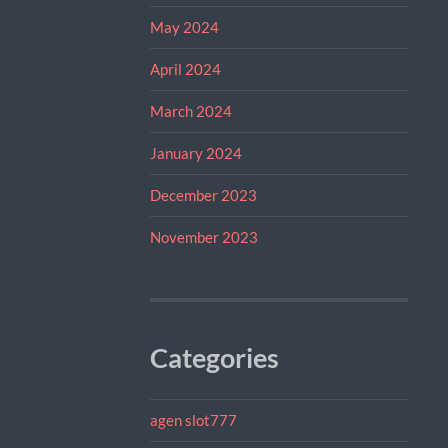
May 2024
April 2024
March 2024
January 2024
December 2023
November 2023
Categories
agen slot777