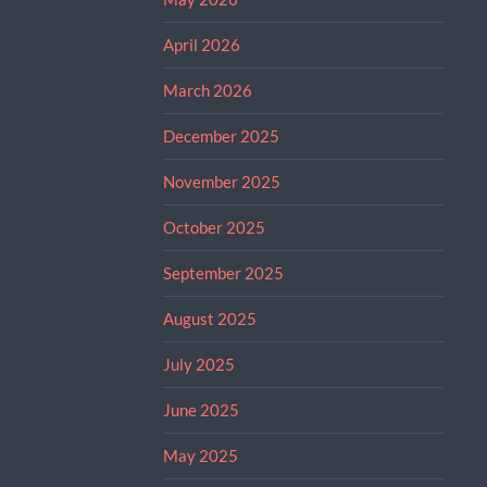
April 2026
March 2026
December 2025
November 2025
October 2025
September 2025
August 2025
July 2025
June 2025
May 2025