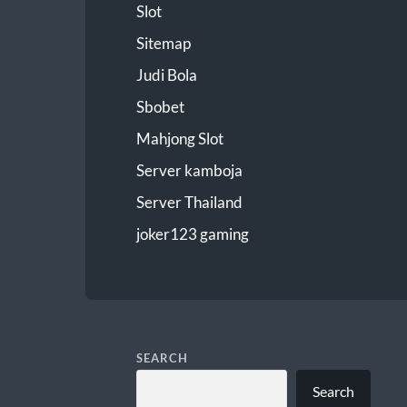
Slot
Sitemap
Judi Bola
Sbobet
Mahjong Slot
Server kamboja
Server Thailand
joker123 gaming
SEARCH
Search