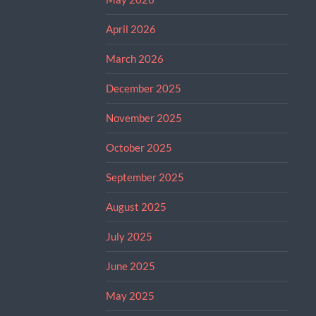
April 2026
March 2026
December 2025
November 2025
October 2025
September 2025
August 2025
July 2025
June 2025
May 2025