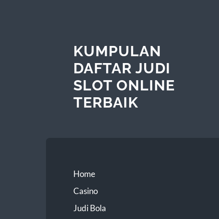
KUMPULAN
DAFTAR JUDI
SLOT ONLINE
TERBAIK
Home
Casino
Judi Bola