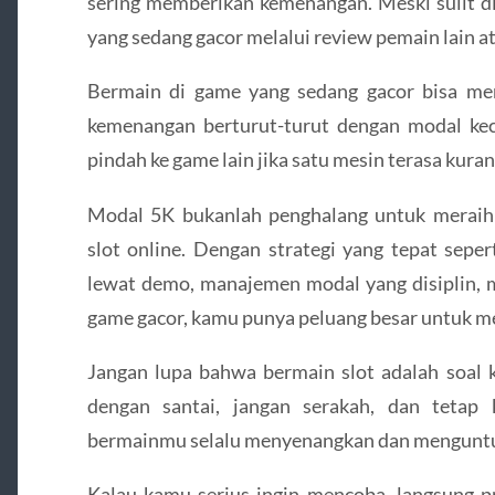
sering memberikan kemenangan. Meski sulit d
yang sedang gacor melalui review pemain lain 
Bermain di game yang sedang gacor bisa m
kemenangan berturut-turut dengan modal keci
pindah ke game lain jika satu mesin terasa kur
Modal 5K bukanlah penghalang untuk meraih
slot online. Dengan strategi yang tepat seper
lewat demo, manajemen modal yang disiplin, 
game gacor, kamu punya peluang besar untuk menj
Jangan lupa bahwa bermain slot adalah soal 
dengan santai, jangan serakah, dan tetap
bermainmu selalu menyenangkan dan mengunt
Kalau kamu serius ingin mencoba, langsung pra