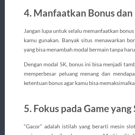
4. Manfaatkan Bonus dan 
Jangan lupa untuk selalu memanfaatkan bonus d
kamu gunakan. Banyak situs menawarkan bonus
yang bisa menambah modal bermain tanpa haru
Dengan modal 5K, bonus ini bisa menjadi tamb
memperbesar peluang menang dan mendapatk
ketentuan bonus agar kamu bisa memaksimalka
5. Fokus pada Game yang
“Gacor” adalah istilah yang berarti mesin sl