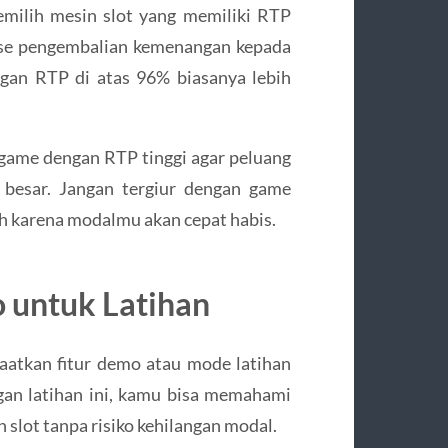
emilih mesin slot yang memiliki RTP
tase pengembalian kemenangan kepada
gan RTP di atas 96% biasanya lebih
game dengan RTP tinggi agar peluang
besar. Jangan tergiur dengan game
h karena modalmu akan cepat habis.
 untuk Latihan
aatkan fitur demo atau mode latihan
ngan latihan ini, kamu bisa memahami
n slot tanpa risiko kehilangan modal.